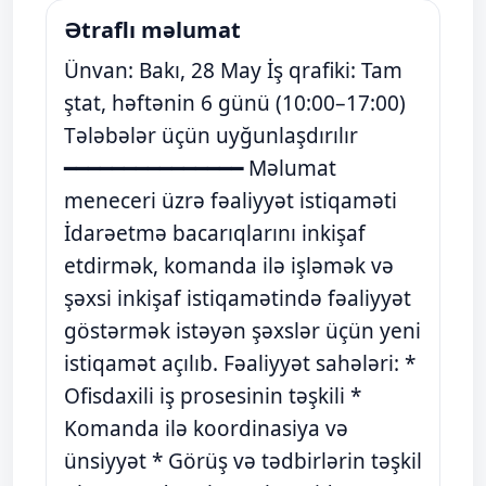
Ətraflı məlumat
Ünvan: Bakı, 28 May İş qrafiki: Tam
ştat, həftənin 6 günü (10:00–17:00)
Tələbələr üçün uyğunlaşdırılır
━━━━━━━━━━━━━━━ Məlumat
meneceri üzrə fəaliyyət istiqaməti
İdarəetmə bacarıqlarını inkişaf
etdirmək, komanda ilə işləmək və
şəxsi inkişaf istiqamətində fəaliyyət
göstərmək istəyən şəxslər üçün yeni
istiqamət açılıb. Fəaliyyət sahələri: *
Ofisdaxili iş prosesinin təşkili *
Komanda ilə koordinasiya və
ünsiyyət * Görüş və tədbirlərin təşkil