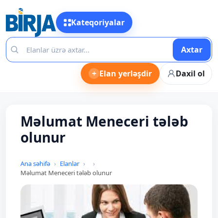
Kateqoriyalar
Axtar
+
Elan yerləşdir
Daxil ol
Məlumat Meneceri tələb
olunur
Ana səhifə
Elanlar
Məlumat Meneceri tələb olunur