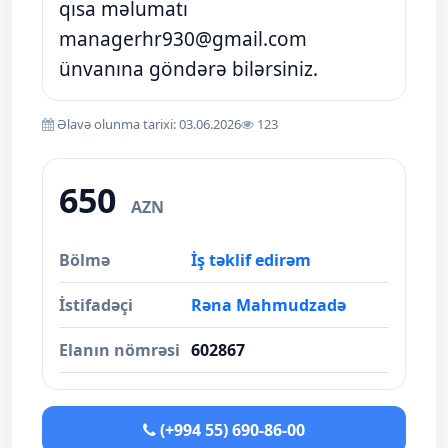
qısa məlumatı
managerhr930@gmail.com
ünvanına göndərə bilərsiniz.
Əlavə olunma tarixi: 03.06.2026
123
650
AZN
Bölmə
İş təklif edirəm
İstifadəçi
Rəna Mahmudzadə
Elanın nömrəsi
602867
(+994 55) 690-86-00