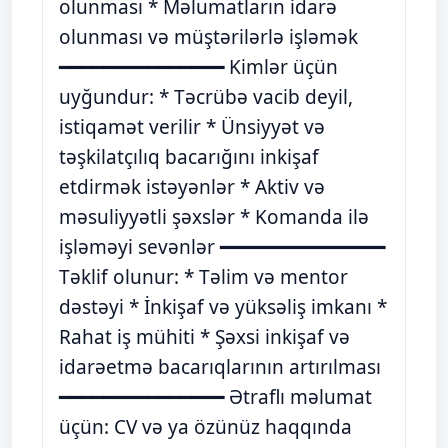
olunması * Məlumatların idarə
olunması və müştərilərlə işləmək
━━━━━━━━━━━━━━━ Kimlər üçün
uyğundur: * Təcrübə vacib deyil,
istiqamət verilir * Ünsiyyət və
təşkilatçılıq bacarığını inkişaf
etdirmək istəyənlər * Aktiv və
məsuliyyətli şəxslər * Komanda ilə
işləməyi sevənlər ━━━━━━━━━━━━━━━
Təklif olunur: * Təlim və mentor
dəstəyi * İnkişaf və yüksəliş imkanı *
Rahat iş mühiti * Şəxsi inkişaf və
idarəetmə bacarıqlarının artırılması
━━━━━━━━━━━━━━━ Ətraflı məlumat
üçün: CV və ya özünüz haqqında