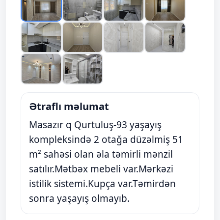
Ətraflı məlumat
Masazır q Qurtuluş-93 yaşayış
kompleksində 2 otağa düzəlmiş 51
m² sahəsi olan əla təmirli mənzil
satılır.Mətbəx mebeli var.Mərkəzi
istilik sistemi.Kupça var.Təmirdən
sonra yaşayış olmayıb.