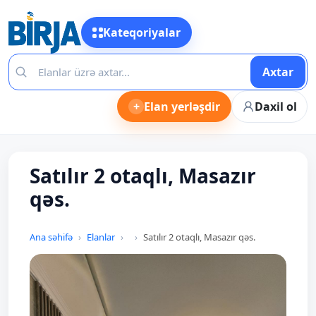
Kateqoriyalar
Axtar
+
Elan yerləşdir
Daxil ol
Satılır 2 otaqlı, Masazır
qəs.
Ana səhifə
Elanlar
Satılır 2 otaqlı, Masazır qəs.