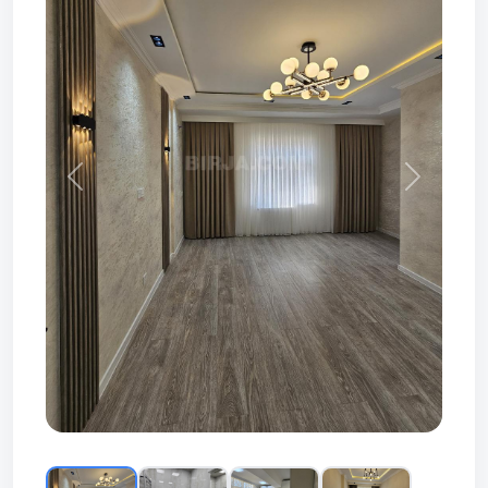
Prev
Next