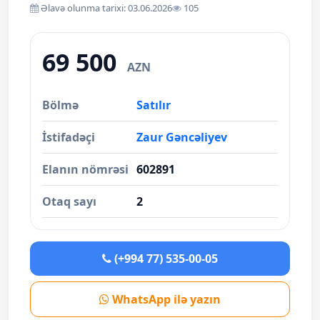
Əlavə olunma tarixi: 03.06.2026
105
69 500
AZN
Bölmə
Satılır
İstifadəçi
Zaur Gəncəliyev
Elanın nömrəsi
602891
Otaq sayı
2
(+994 77) 535-00-05
WhatsApp ilə yazın