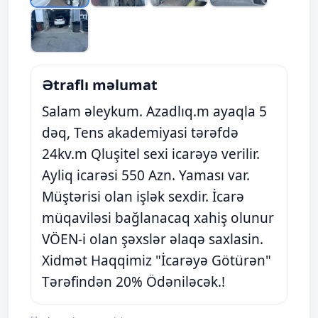
Ətraflı məlumat
Salam əleykum. Azadlıq.m ayaqla 5
dəq, Tens akademiyasi tərəfdə
24kv.m Qluşitel sexi icarəyə verilir.
Ayliq icarəsi 550 Azn. Yaması var.
Müştərisi olan işlək sexdir. İcarə
müqaviləsi bağlanacaq xahiş olunur
VÖEN-i olan şəxslər əlaqə saxlasin.
Xidmət Haqqimiz "İcarəyə Götürən"
Tərəfindən 20% Ödəniləcək.!