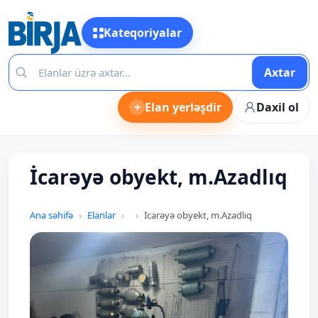
Kateqoriyalar
Axtar
+
Elan yerləşdir
Daxil ol
İcarəyə obyekt, m.Azadlıq
Ana səhifə
Elanlar
İcarəyə obyekt, m.Azadlıq