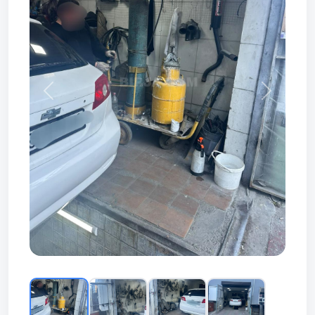
Prev
Next