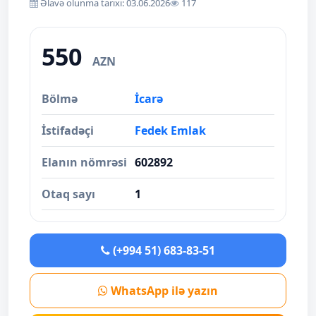
Əlavə olunma tarixi: 03.06.2026
117
550
AZN
Bölmə
İcarə
İstifadəçi
Fedek Emlak
Elanın nömrəsi
602892
Otaq sayı
1
(+994 51) 683-83-51
WhatsApp ilə yazın