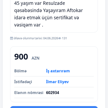
45 yaşım var Resulzade
qəsəbəsində Yaşayıram Aftokar
idarə etmək üçün sertifikat və
vəsiqəm var .
Əlavə olunma tarixi: 04.06.2026
131
900
AZN
Bölmə
İş axtarıram
İstifadəçi
İlmar Eliyev
Elanın nömrəsi
602934