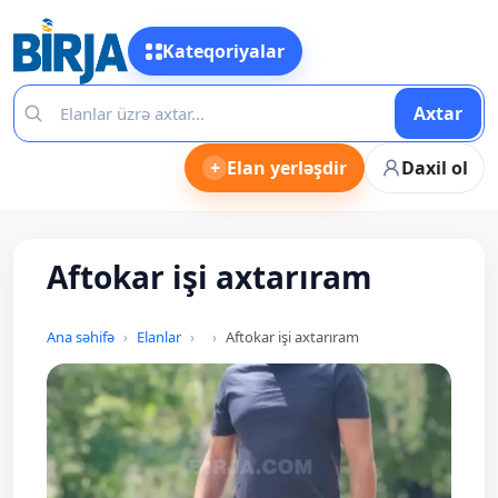
Kateqoriyalar
Axtar
+
Elan yerləşdir
Daxil ol
Aftokar işi axtarıram
Ana səhifə
Elanlar
Aftokar işi axtarıram