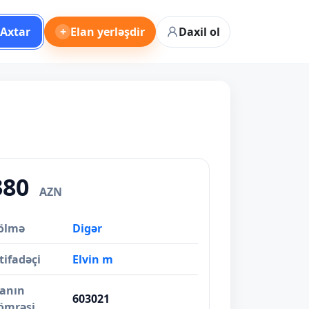
Axtar
+
Elan yerləşdir
Daxil ol
380
AZN
ölmə
Digər
tifadəçi
Elvin m
lanın
603021
ömrəsi