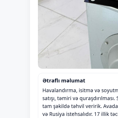
Ətraflı məlumat
Havalandırma, isitmə və soyut
satışı, təmiri və quraşdırılması. 
tam şəkildə təhvil veririk. Avad
və Rusiya istehsalıdır. 17 illik t