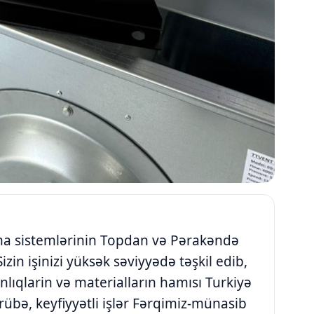
ma sistemlərinin Topdan və Pərakəndə
Sizin işinizi yüksək səviyyədə təşkil edib,
anlıqlarin və materialların hamısı Turkiyə
əcrübə, keyfiyyətli işlər Fərqimiz-münasib