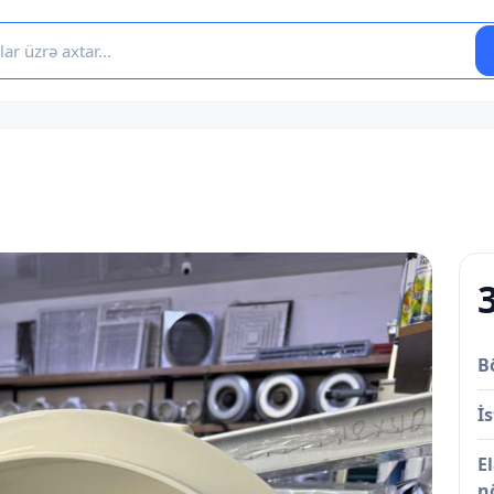
B
İs
E
n