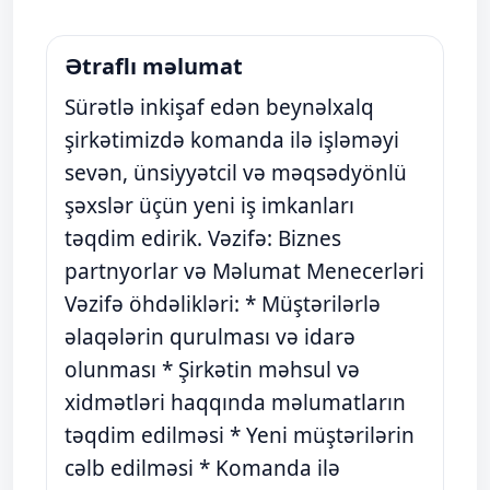
Ətraflı məlumat
Sürətlə inkişaf edən beynəlxalq
şirkətimizdə komanda ilə işləməyi
sevən, ünsiyyətcil və məqsədyönlü
şəxslər üçün yeni iş imkanları
təqdim edirik. Vəzifə: Biznes
partnyorlar və Məlumat Menecerləri
Vəzifə öhdəlikləri: * Müştərilərlə
əlaqələrin qurulması və idarə
olunması * Şirkətin məhsul və
xidmətləri haqqında məlumatların
təqdim edilməsi * Yeni müştərilərin
cəlb edilməsi * Komanda ilə