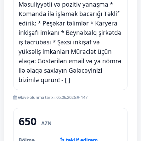
Məsuliyyətli və pozitiv yanaşma *
Komanda ilə işləmək bacarığı Təklif
edirik: * Peşəkar təlimlər * Karyera
inkişafı imkanı * Beynəlxalq şirkətdə
iş təcrübəsi * Şəxsi inkişaf və
yüksəliş imkanları Müraciət üçün
əlaqə: Göstərilən email və ya nömrə
ilə əlaqə saxlayın Gələcəyinizi
bizimlə qurun! - [ ]
Əlavə olunma tarixi: 05.06.2026
147
650
AZN
Bölmə
İş təklif edirəm