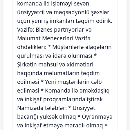
komanda ilə işləməyi sevən,
ünsiyyətcil və məqsədyönlü şəxslər
üçün yeni iş imkanları təqdim edirik.
Vəzifə: Biznes partnyorlar və
Məlumat Menecerləri Vəzifə
öhdəlikləri: * Müştərilərlə əlaqələrin
qurulması və idarə olunması *
Şirkətin məhsul və xidmətləri
haqqında məlumatların təqdim
edilməsi * Yeni müştərilərin cəlb
edilməsi * Komanda ilə əməkdaşlıq
və inkişaf proqramlarında iştirak
Namizədə tələblər: * Ünsiyyət
bacarığı yüksək olmaq * Öyrənməyə
və inkişaf etməyə maraqlı olmaq *