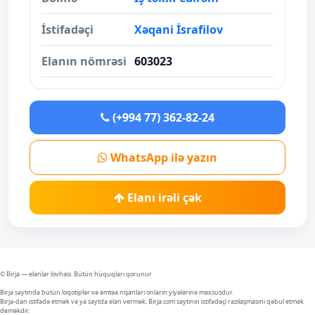
İstifadəçi
Xəqani İsrafilov
Elanın nömrəsi
603023
(+994 77) 362-82-24
WhatsApp ilə yazın
Elanı irəli çək
© Birja — elanlar lövhəsi. Bütün hüquqları qorunur
Birja saytında bütün loqotiplər və əmtəə nişanları onların yiyələrinə məxsusdur.
Birja-dan istifadə etmək və ya saytda elan vermək, Birja.com saytının istifadəçi razılaşmasını qəbul etmək
deməkdir.