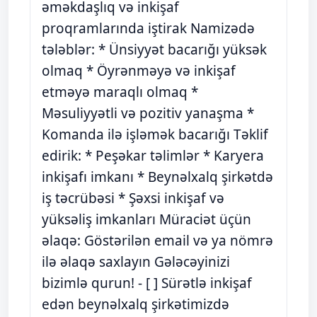
əməkdaşlıq və inkişaf
proqramlarında iştirak Namizədə
tələblər: * Ünsiyyət bacarığı yüksək
olmaq * Öyrənməyə və inkişaf
etməyə maraqlı olmaq *
Məsuliyyətli və pozitiv yanaşma *
Komanda ilə işləmək bacarığı Təklif
edirik: * Peşəkar təlimlər * Karyera
inkişafı imkanı * Beynəlxalq şirkətdə
iş təcrübəsi * Şəxsi inkişaf və
yüksəliş imkanları Müraciət üçün
əlaqə: Göstərilən email və ya nömrə
ilə əlaqə saxlayın Gələcəyinizi
bizimlə qurun! - [ ] Sürətlə inkişaf
edən beynəlxalq şirkətimizdə