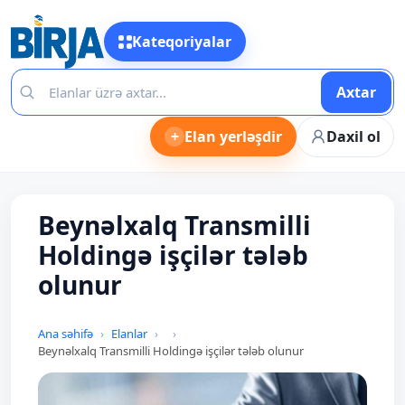
Kateqoriyalar
Axtar
+
Elan yerləşdir
Daxil ol
Beynəlxalq Transmilli
Holdingə işçilər tələb
olunur
Ana səhifə
Elanlar
Beynəlxalq Transmilli Holdingə işçilər tələb olunur