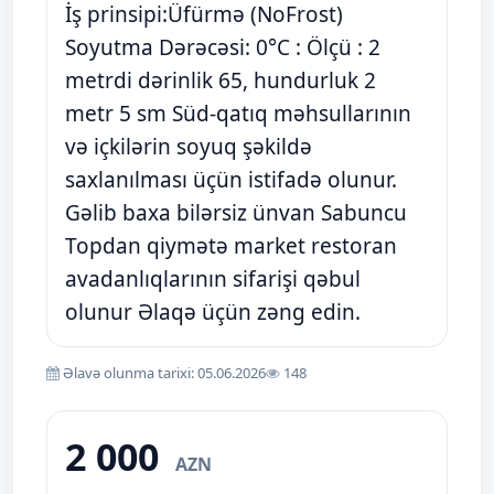
İş prinsipi:Üfürmə (NoFrost)
Soyutma Dərəcəsi: 0°C : Ölçü : 2
metrdi dərinlik 65, hundurluk 2
metr 5 sm Süd-qatıq məhsullarının
və içkilərin soyuq şəkildə
saxlanılması üçün istifadə olunur.
Gəlib baxa bilərsiz ünvan Sabuncu
Topdan qiymətə market restoran
avadanlıqlarının sifarişi qəbul
olunur Əlaqə üçün zəng edin.
Əlavə olunma tarixi: 05.06.2026
148
2 000
AZN