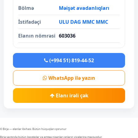
Bölmə
Məişət avadanlıqları
İstifadəçi
ULU DAG MMC MMC
Elanın nömrəsi
603036
(+994 51) 819-44-52
WhatsApp ilə yazın
Elanı irəli çək
© Birja — elanlar lövhəsi. Bütün hüquqları qorunur
Birja saytında bütün loqotiplər və əmtəə nişanları onların yiyələrinə məxsusdur.