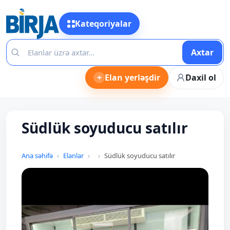
Kateqoriyalar
Axtar
+
Elan yerləşdir
Daxil ol
Südlük soyuducu satılır
Ana səhifə
Elanlar
Südlük soyuducu satılır