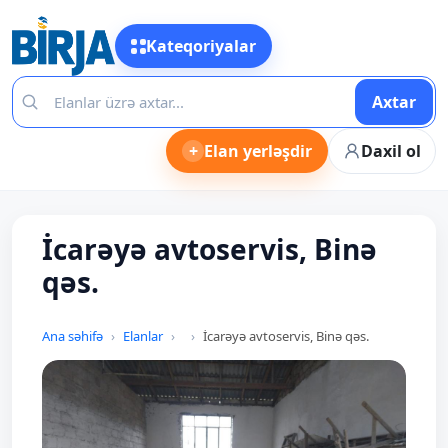
Kateqoriyalar
Axtar
+
Elan yerləşdir
Daxil ol
İcarəyə avtoservis, Binə
qəs.
Ana səhifə
Elanlar
İcarəyə avtoservis, Binə qəs.