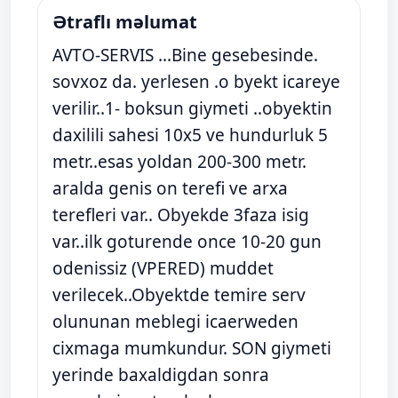
Ətraflı məlumat
AVTO-SERVIS ...Bine gesebesinde.
sovxoz da. yerlesen .o byekt icareye
verilir..1- boksun giymeti ..obyektin
daxilili sahesi 10x5 ve hundurluk 5
metr..esas yoldan 200-300 metr.
aralda genis on terefi ve arxa
terefleri var.. Obyekde 3faza isig
var..ilk goturende once 10-20 gun
odenissiz (VPERED) muddet
verilecek..Obyektde temire serv
olununan meblegi icaerweden
cixmaga mumkundur. SON giymeti
yerinde baxaldigdan sonra