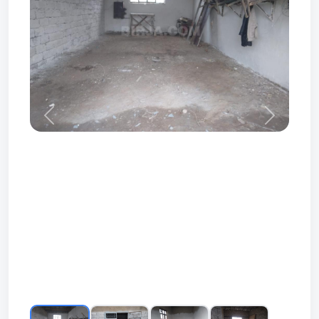
Prev
Next