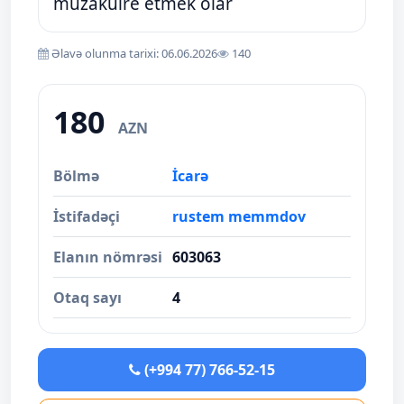
muzakuire etmek olar
Əlavə olunma tarixi: 06.06.2026
140
180
AZN
Bölmə
İcarə
İstifadəçi
rustem memmdov
Elanın nömrəsi
603063
Otaq sayı
4
(+994 77) 766-52-15