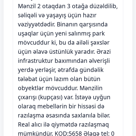
Mənzil 2 otaqdan 3 otağa düzəldilib,
səliqəli və yaşayış üçün hazır
vəziyyətdədir. Binanın qarşısında
uşaqlar üçün yeni salınmış park
mövcuddur ki, bu da ailəli şəxslər
üçün əlavə üstünlük yaradır. Ərazi
infrastruktur baxımından əlverişli
yerdə yerləşir, ətrafda gündəlik
tələbat üçün lazım olan bütün
obyektlər mövcuddur. Mənzilin
çıxarışı (kupçası) var. İstəyə uyğun
olaraq mebellərin bir hissəsi də
razılaşma əsasında saxlanıla bilər.
Real alıcı ilə qiymətdə razılaşmaq
mümkündür. KOD:5658 Əlaqə tel: 0