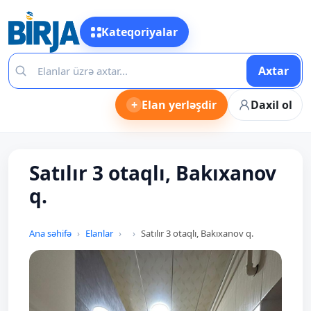
Kateqoriyalar
Axtar
+
Elan yerləşdir
Daxil ol
Satılır 3 otaqlı, Bakıxanov
q.
Ana səhifə
Elanlar
Satılır 3 otaqlı, Bakıxanov q.