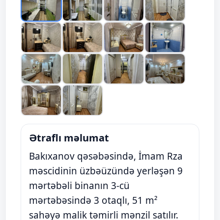
Ətraflı məlumat
Bakıxanov qəsəbəsində, İmam Rza
məscidinin üzbəüzündə yerləşən 9
mərtəbəli binanın 3-cü
mərtəbəsində 3 otaqlı, 51 m²
sahəyə malik təmirli mənzil satılır.