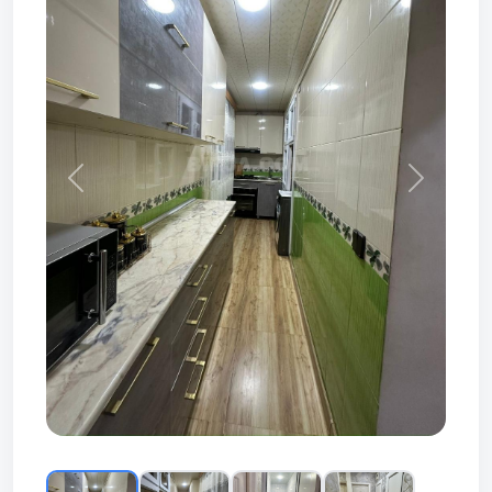
Prev
Next