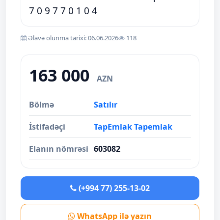
7 0 9 7 7 0 1 0 4
Əlavə olunma tarixi: 06.06.2026
118
163 000
AZN
Bölmə
Satılır
İstifadəçi
TapEmlak Tapemlak
Elanın nömrəsi
603082
(+994 77) 255-13-02
WhatsApp ilə yazın