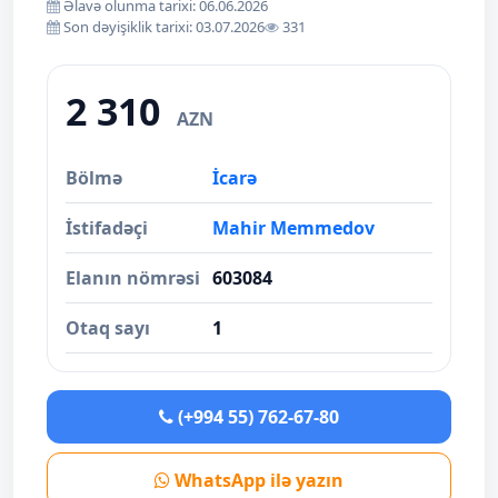
Əlavə olunma tarixi: 06.06.2026
Son dəyişiklik tarixi: 03.07.2026
331
2 310
AZN
Bölmə
İcarə
İstifadəçi
Mahir Memmedov
Elanın nömrəsi
603084
Otaq sayı
1
(+994 55) 762-67-80
WhatsApp ilə yazın