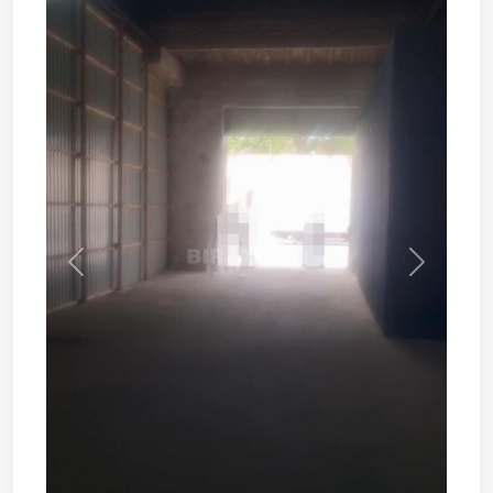
Prev
Next