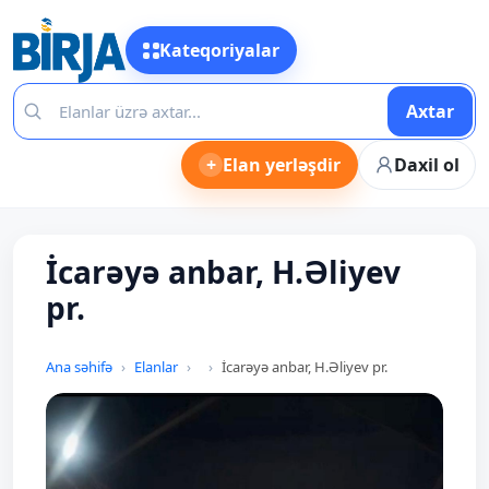
Kateqoriyalar
Axtar
+
Elan yerləşdir
Daxil ol
İcarəyə anbar, H.Əliyev
pr.
Ana səhifə
Elanlar
İcarəyə anbar, H.Əliyev pr.