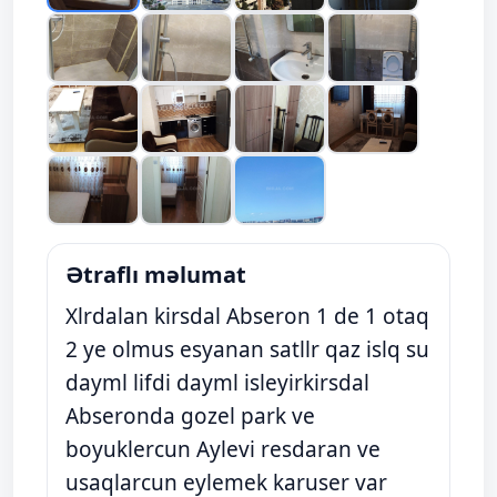
Ətraflı məlumat
Xlrdalan kirsdal Abseron 1 de 1 otaq
2 ye olmus esyanan satllr qaz islq su
dayml lifdi dayml isleyirkirsdal
Abseronda gozel park ve
boyuklercun Aylevi resdaran ve
usaqlarcun eylemek karuser var