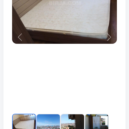
Prev
Next