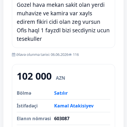
Gozel hava mekan sakit olan yerdi
muhavize ve kamira var xayls
edirem fikiri cidi olan zeg vursun
Ofis haql 1 fayzdl bizi secdiyniz ucun
tesekuller
Əlavə olunma tarixi: 06.06.2026
116
102 000
AZN
Bölmə
Satılır
İstifadəçi
Kamal Atakisiyev
Elanın nömrəsi
603087