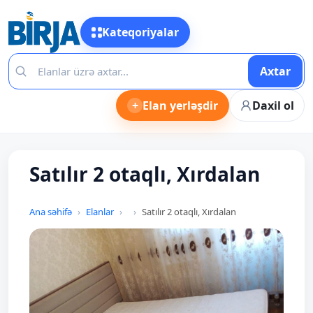
Kateqoriyalar
Axtar
+
Elan yerləşdir
Daxil ol
Satılır 2 otaqlı, Xırdalan
Ana səhifə
Elanlar
Satılır 2 otaqlı, Xırdalan