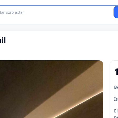
il
B
İs
E
n