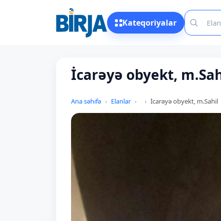
Kateqoriyalar
İcarəyə obyekt, m.Sah
Ana səhifə
Elanlar
İcarəyə obyekt, m.Sahil