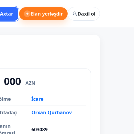
Axtar
+
Elan yerləşdir
Daxil ol
1 000
AZN
ölmə
İcarə
tifadəçi
Orxan Qurbanov
lanın
603089
ömrəsi