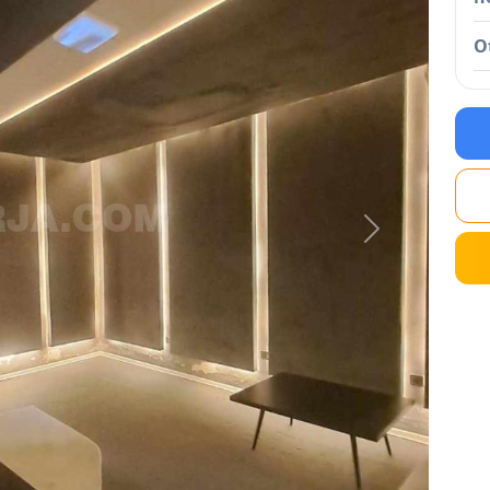
O
Next