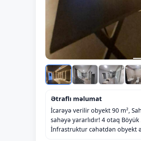
Ətraflı məlumat
İcarəyə verilir obyekt 90 m², Sa
sahəyə yararlıdır! 4 otaq Böyük 
İnfrastruktur cəhətdən obyekt əl