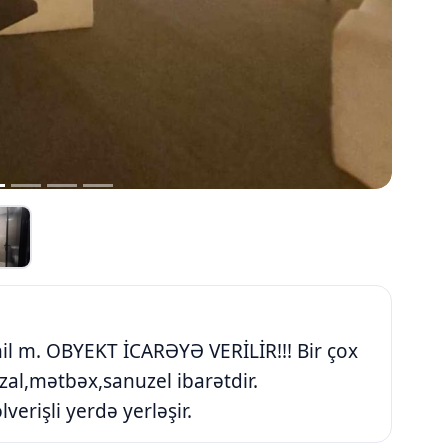
hil m. OBYEKT İCARƏYƏ VERİLİR!!! Bir çox
zal,mətbəx,sanuzel ibarətdir.
verişli yerdə yerləşir.