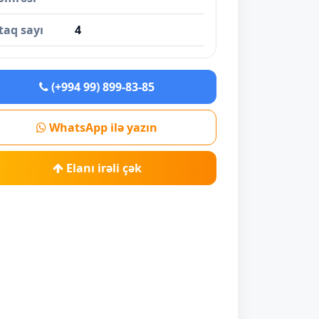
taq sayı
4
(+994 99) 899-83-85
WhatsApp ilə yazın
Elanı irəli çək