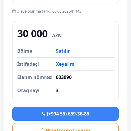
Əlavə olunma tarixi: 06.06.2026
143
30 000
AZN
Bölmə
Satılır
İstifadəçi
Xəyal m
Elanın nömrəsi
603090
Otaq sayı
3
(+994 55) 659-36-86
WhatsApp ilə yazın