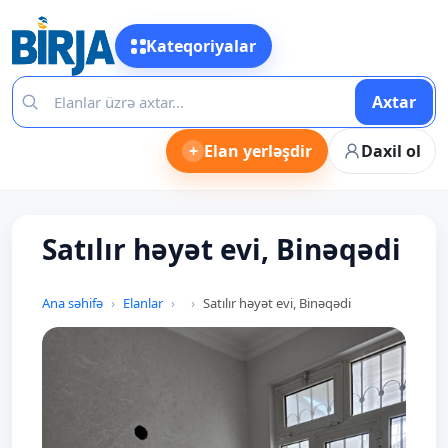
Kateqoriyalar
Axtar
+
Elan yerləşdir
Daxil ol
Satılır həyət evi, Binəqədi
Ana səhifə
Elanlar
Satılır həyət evi, Binəqədi