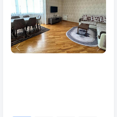
Prev
Next