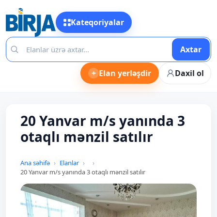
Kateqoriyalar
Axtar
+
Elan yerləşdir
Daxil ol
20 Yanvar m/s yanında 3
otaqlı mənzil satılır
Ana səhifə
Elanlar
20 Yanvar m/s yanında 3 otaqlı mənzil satılır