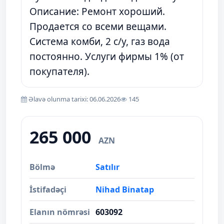
Описание: Ремонт хороший.
Продается со всеми вещами.
Система комби, 2 с/у, газ вода
постоянно. Услуги фирмы 1% (от
покупателя).
Əlavə olunma tarixi: 06.06.2026
145
265 000
AZN
Bölmə
Satılır
İstifadəçi
Nihad Binatap
Elanın nömrəsi
603092