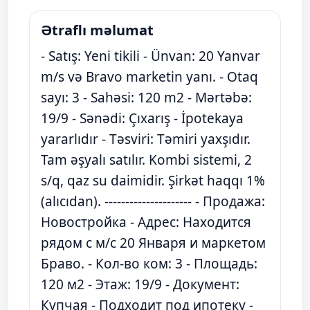
Ətraflı məlumat
- Satış: Yeni tikili - Ünvan: 20 Yanvar
m/s və Bravo marketin yanı. - Otaq
sayı: 3 - Sahəsi: 120 m2 - Mərtəbə:
19/9 - Sənədi: Çıxarış - İpotekaya
yararlıdır - Təsviri: Təmiri yaxşıdır.
Tam ⁠əşyalı satılır. ⁠Kombi sistemi, 2
s/q, qaz su daimidir. Şirkət haqqı 1%
(alıcıdan). --------------------- - Продажа:
Новостройка - Адрес: Находится
рядом с м/с 20 Января и маркетом
Браво. - Кол-во ком: 3 - Площадь:
120 м2 - Этаж: 19/9 - Документ:
Купчая - Подходит под ипотеку -