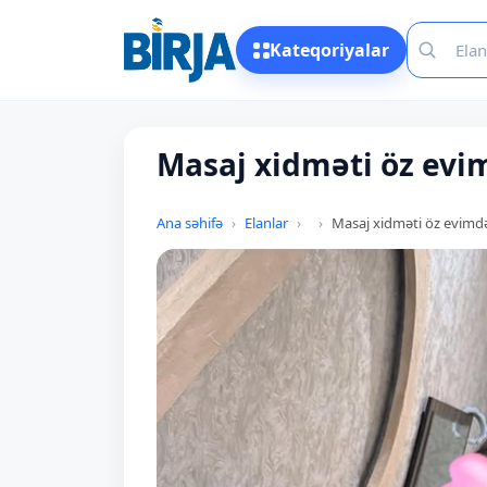
Kateqoriyalar
Masaj xidməti öz evi
Ana səhifə
Elanlar
Masaj xidməti öz evimd