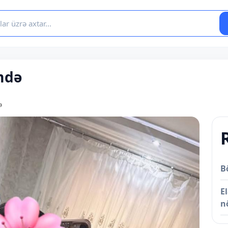
mdə
ə
B
E
n