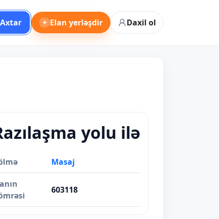
Axtar
+
Elan yerləşdir
Daxil ol
Razılaşma yolu ilə
ölmə
Masaj
lanın
603118
ömrəsi