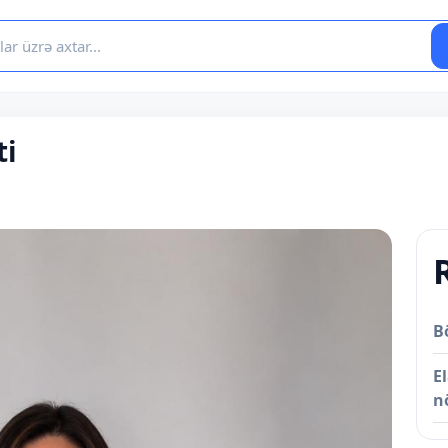
ti
B
E
n