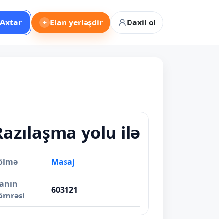
Axtar
+
Elan yerləşdir
Daxil ol
Razılaşma yolu ilə
ölmə
Masaj
lanın
603121
ömrəsi