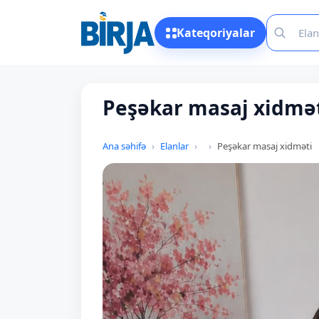
Kateqoriyalar
Peşəkar masaj xidmə
Ana səhifə
Elanlar
Peşəkar masaj xidməti