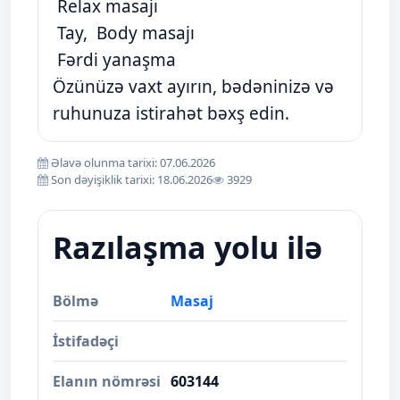
Relax masajı
Tay, Body masajı
Fərdi yanaşma
Özünüzə vaxt ayırın, bədəninizə və
ruhunuza istirahət bəxş edin.
Əlavə olunma tarixi: 07.06.2026
Son dəyişiklik tarixi: 18.06.2026
3929
Razılaşma yolu ilə
Bölmə
Masaj
İstifadəçi
Elanın nömrəsi
603144