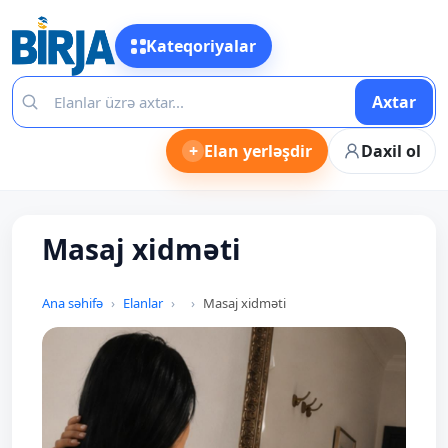
Kateqoriyalar
Axtar
+
Elan yerləşdir
Daxil ol
Masaj xidməti
Ana səhifə
Elanlar
Masaj xidməti