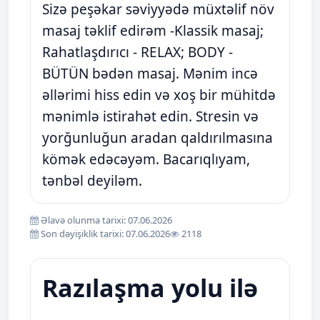
Sizə peşəkar səviyyədə müxtəlif növ
masaj təklif edirəm -Klassik masaj;
Rahatlaşdırıcı - RELAX; BODY -
BÜTÜN bədən masaj. Mənim incə
əllərimi hiss edin və xoş bir mühitdə
mənimlə istirahət edin. Stresin və
yorğunluğun aradan qaldırılmasına
kömək edəcəyəm. Bacarıqlıyam,
tənbəl deyiləm.
Əlavə olunma tarixi: 07.06.2026
Son dəyişiklik tarixi: 07.06.2026
2118
Razılaşma yolu ilə