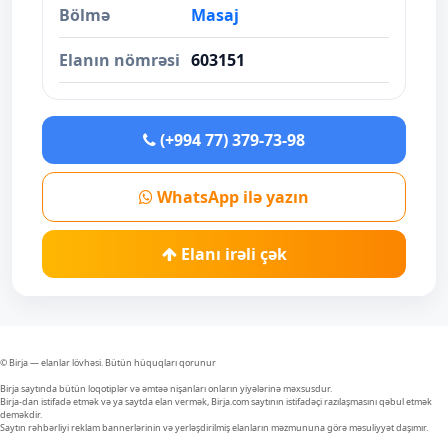
Bölmə
Masaj
Elanın nömrəsi
603151
(+994 77) 379-73-98
WhatsApp ilə yazın
Elanı irəli çək
© Birja — elanlar lövhəsi. Bütün hüquqları qorunur
Birja saytında bütün loqotiplər və əmtəə nişanları onların yiyələrinə məxsusdur.
Birja-dan istifadə etmək və ya saytda elan vermək, Birja.com saytının istifadəçi razılaşmasını qəbul etmək
deməkdir.
Saytın rəhbərliyi reklam bannerlərinin və yerləşdirilmiş elanların məzmununa görə məsuliyyət daşımır.