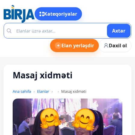
Kateqoriyalar
Axtar
+
Elan yerləşdir
Daxil ol
Masaj xidməti
Ana səhifə
Elanlar
Masaj xidməti