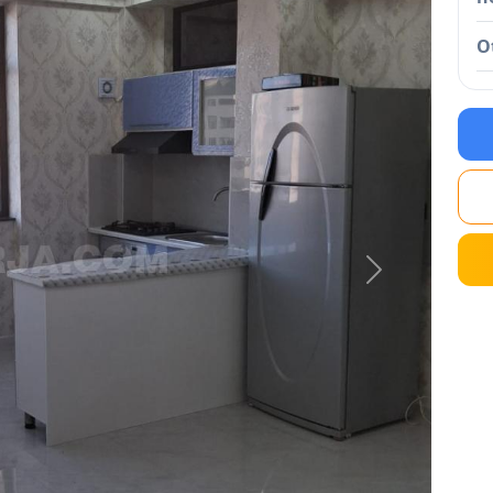
O
Next