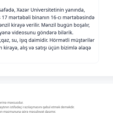
afədə, Xəzər Universitetinin yanında,
s 17 mərtəbəli binanın 16-cı mərtəbəsində
ənzil kirayə verilir. Mənzil bugün boşalır,
əyənə videosunu göndərə bilərik.
,qaz, su, işıq daimidir. Hörmətli müştərilər
kirayə, alış və satışı üçün bizimlə əlaqə
lərinə məxsusdur.
aytının istifadəçi razılaşmasını qəbul etmək deməkdir.
ların məzmununa görə məsuliyyət daşımır.