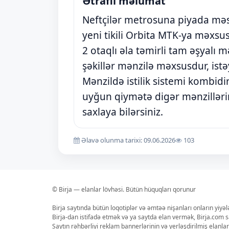
Ətraflı məlumat
Neftçilər metrosuna piyada məs
yeni tikili Orbita MTK-ya məxsu
2 otaqlı əla təmirli tam əşyalı m
şəkillər mənzilə məxsusdur, ist
Mənzildə istilik sistemi kombidir
uyğun qiymətə digər mənzillərin 
saxlaya bilərsiniz.
Əlavə olunma tarixi: 09.06.2026
103
© Birja — elanlar lövhəsi. Bütün hüquqları qorunur
Birja saytında bütün loqotiplər və əmtəə nişanları onların yiyə
Birja-dan istifadə etmək və ya saytda elan vermək, Birja.com s
Saytın rəhbərliyi reklam bannerlərinin və yerləşdirilmiş elan