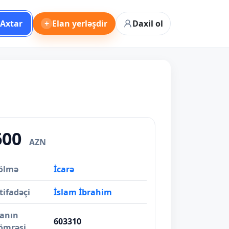
Axtar
+
Elan yerləşdir
Daxil ol
600
AZN
ölmə
İcarə
tifadəçi
İslam İbrahim
lanın
603310
ömrəsi