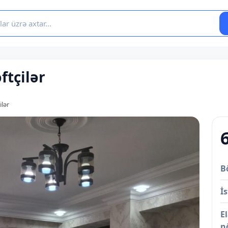
ftçilər
ilər
B
İs
E
n