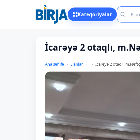
Kateqoriyalar
İcarəyə 2 otaqlı, m.Nə
Ana səhifə
Elanlar
İcarəyə 2 otaqlı, m.Nəftç