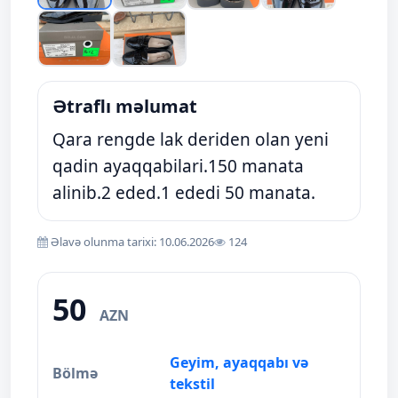
Ətraflı məlumat
Qara rengde lak deriden olan yeni
qadin ayaqqabilari.150 manata
alinib.2 eded.1 ededi 50 manata.
Əlavə olunma tarixi: 10.06.2026
124
50
AZN
Geyim, ayaqqabı və
Bölmə
tekstil