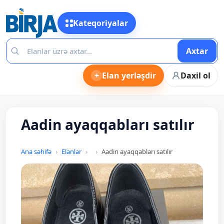
Kateqoriyalar
Axtar
+
Elan yerləşdir
Daxil ol
Aadin ayaqqabları satılır
Ana səhifə
Elanlar
Aadin ayaqqabları satılır