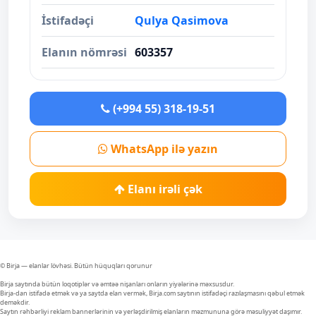
İstifadəçi
Qulya Qasimova
Elanın nömrəsi
603357
(+994 55) 318-19-51
WhatsApp ilə yazın
Elanı irəli çək
© Birja — elanlar lövhəsi. Bütün hüquqları qorunur
Birja saytında bütün loqotiplər və əmtəə nişanları onların yiyələrinə məxsusdur.
Birja-dan istifadə etmək və ya saytda elan vermək, Birja.com saytının istifadəçi razılaşmasını qəbul etmək
deməkdir.
Saytın rəhbərliyi reklam bannerlərinin və yerləşdirilmiş elanların məzmununa görə məsuliyyət daşımır.