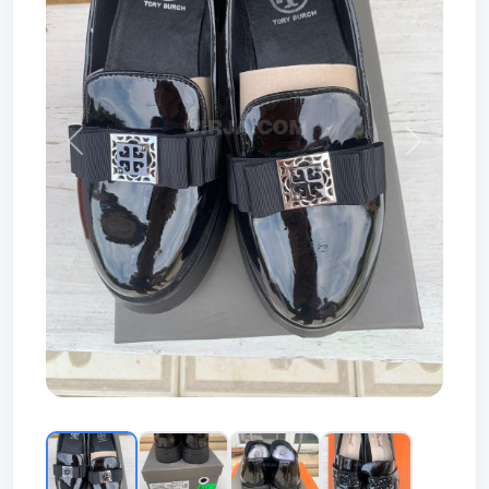
Prev
Next