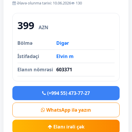
Əlavə olunma tarixi: 10.06.2026
130
399
AZN
Bölmə
Digər
İstifadəçi
Elvin m
Elanın nömrəsi
603371
(+994 55) 473-77-27
WhatsApp ilə yazın
Elanı irəli çək