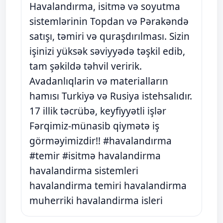
Havalandırma, isitmə və soyutma
sistemlərinin Topdan və Pərakəndə
satışı, təmiri və quraşdırılması. Sizin
işinizi yüksək səviyyədə təşkil edib,
tam şəkildə təhvil veririk.
Avadanlıqlarin və materialların
hamısı Turkiyə və Rusiya istehsalıdır.
17 illik təcrübə, keyfiyyətli işlər
Fərqimiz-münasib qiymətə iş
görməyimizdir!! #havalandırma
#temir #isitmə havalandirma
havalandirma sistemleri
havalandirma temiri havalandirma
muherriki havalandirma isleri