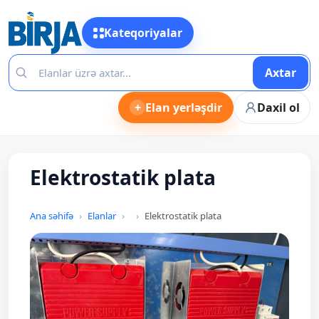
Kateqoriyalar
Axtar
+
Elan yerləşdir
Daxil ol
Elektrostatik plata
Ana səhifə
Elanlar
Elektrostatik plata