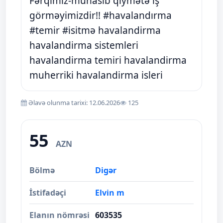
Fərqimiz-münasib qiymətə iş
görməyimizdir!! #havalandırma
#temir #isitmə havalandirma
havalandirma sistemleri
havalandirma temiri havalandirma
muherriki havalandirma isleri
Əlavə olunma tarixi: 12.06.2026
125
55
AZN
Bölmə
Digər
İstifadəçi
Elvin m
Elanın nömrəsi
603535