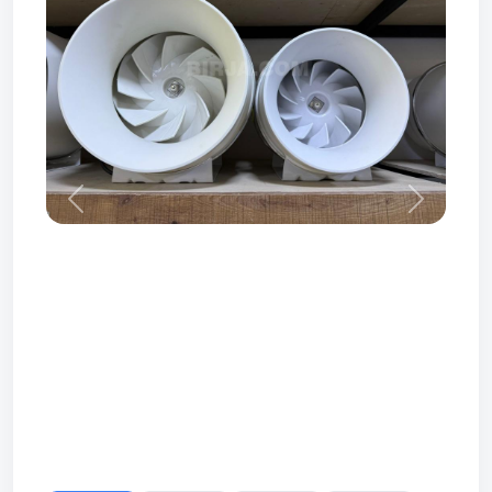
Prev
Next