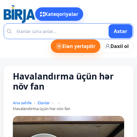
Kateqoriyalar
Axtar
+
Elan yerləşdir
Daxil ol
Havalandırma üçün hər
növ fan
Ana səhifə
Elanlar
Havalandırma üçün hər növ fan