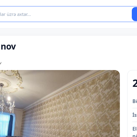
anov
v
B
İs
E
n