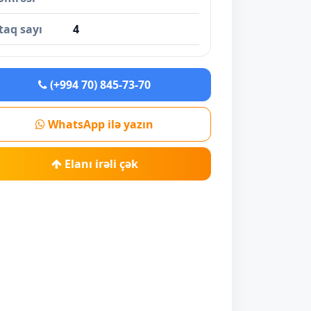
taq sayı
4
(+994 70) 845-73-70
WhatsApp ilə yazın
Elanı irəli çək