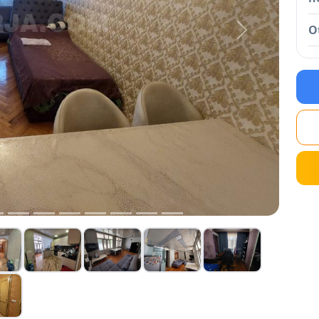
O
Next