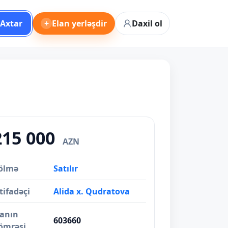
Axtar
+
Elan yerləşdir
Daxil ol
215 000
AZN
ölmə
Satılır
tifadəçi
Alida x. Qudratova
lanın
603660
ömrəsi