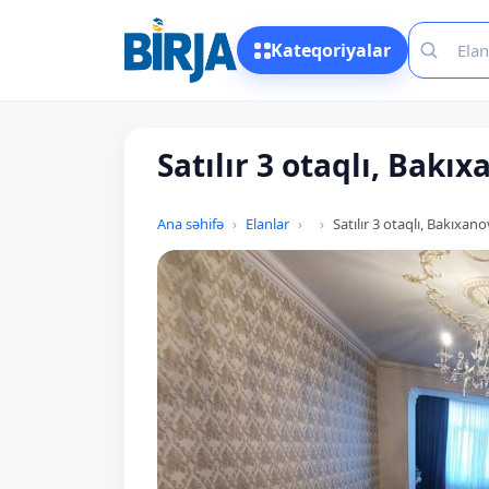
Kateqoriyalar
Satılır 3 otaqlı, Bakıx
Ana səhifə
Elanlar
Satılır 3 otaqlı, Bakıxano