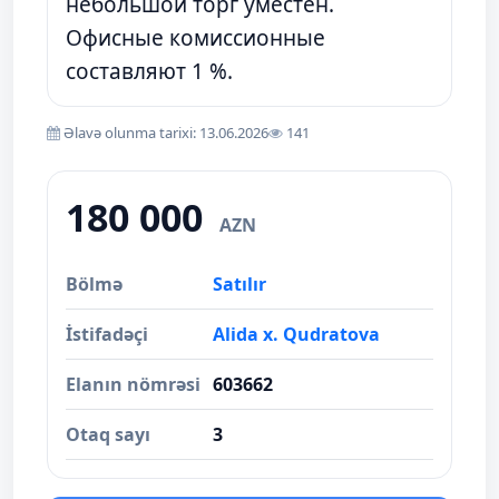
небольшой торг уместен.
Офисные комиссионные
составляют 1 %.
Əlavə olunma tarixi: 13.06.2026
141
180 000
AZN
Bölmə
Satılır
İstifadəçi
Alida x. Qudratova
Elanın nömrəsi
603662
Otaq sayı
3