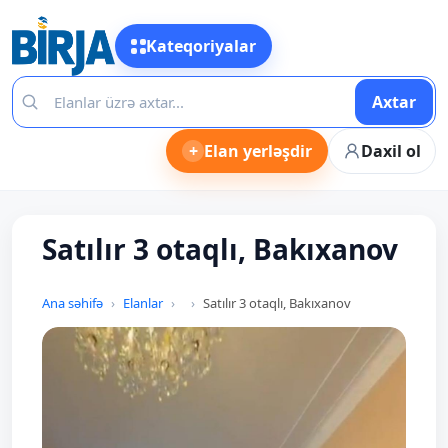
Kateqoriyalar
Axtar
+
Elan yerləşdir
Daxil ol
Satılır 3 otaqlı, Bakıxanov
Ana səhifə
Elanlar
Satılır 3 otaqlı, Bakıxanov