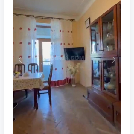
Prev
Next