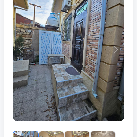
Prev
Next