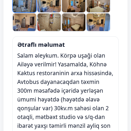
Ətraflı məlumat
Salam əleykum. Körpə uşaği olan
Ailəyə verilmir! Yasamalda, Köhnə
Kaktus restoraninin arxa hissəsində,
Avtobus dayanacaqdan təxmin
300m məsafədə içəridə yerləşən
ümumi həyətdə (həyətdə əlavə
qonşular var) 30kv.m sahəsi olan 2
otaqli, mətbəxt studio və s/q-dan
ibarət yaxşı təmirli mənzil ayliq son