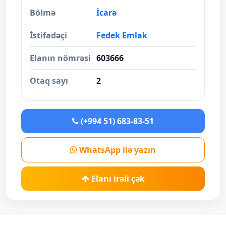
Bölmə
İcarə
İstifadəçi
Fedek Emlak
Elanın nömrəsi
603666
Otaq sayı
2
(+994 51) 683-83-51
WhatsApp ilə yazın
Elanı irəli çək