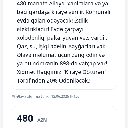
480 manata Ailəyə, xanimlara və ya
baci qardaşa kirayə verilir. Komunali
evdə qalan ödəyəcək! İstilik
elektriklədir! Evdə çarpayi,
xolodenliq, paltaryuyan və.s vardir.
Qaz, su, işiqi adellni sayğacları var.
Əlavə məlumat üçün zəng edin və
ya bu nömrənin 898-də vatçap var!
Xidmət Haqqimiz "Kirayə Götürən"
Tərəfindən 20% Ödəniləcək.!
Əlavə olunma tarixi: 13.06.2026
120
480
AZN