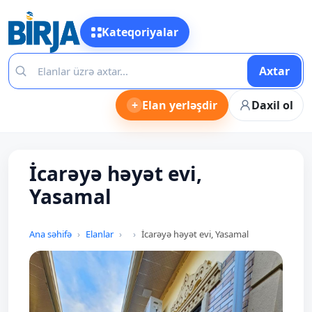
Kateqoriyalar
Axtar
+
Elan yerləşdir
Daxil ol
İcarəyə həyət evi,
Yasamal
Ana səhifə
Elanlar
İcarəyə həyət evi, Yasamal