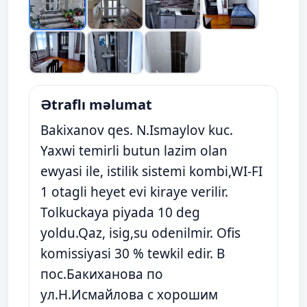
Ətraflı məlumat
Bakixanov qes. N.Ismaylov kuc.
Yaxwi temirli butun lazim olan
ewyasi ile, istilik sistemi kombi,WI-FI
1 otagli heyet evi kiraye verilir.
Tolkuckaya piyada 10 deg
yoldu.Qaz, isig,su odenilmir. Ofis
komissiyasi 30 % tewkil edir. В
пос.Бакиханова по
ул.Н.Исмайлова с хорошим