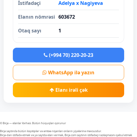
İstifadəçi
Adelya x Nagiyeva
Elanın nömrəsi
603672
Otaq sayı
1
(+994 70) 220-20-23
WhatsApp ilə yazın
Elanı irəli çək
© Birja — elanlar lövhəsi. Bütün hüquqları qorunur
Birja saytında bütün loqotiplər və əmtəə nişanları onların yiyələrinə məxsusdur.
Birja-dan istifadə etmək və ya saytda elan vermək, Birja.com saytının istifadəçi razılaşmasını qəbul etmək