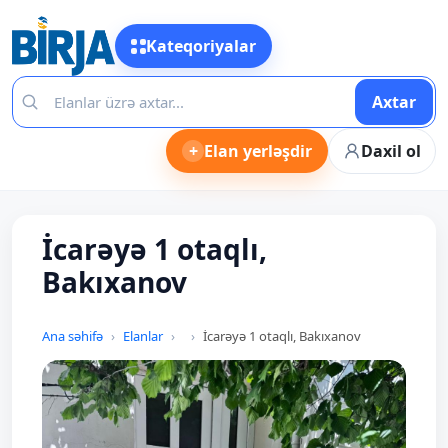
Kateqoriyalar
Axtar
+
Elan yerləşdir
Daxil ol
İcarəyə 1 otaqlı,
Bakıxanov
Ana səhifə
Elanlar
İcarəyə 1 otaqlı, Bakıxanov