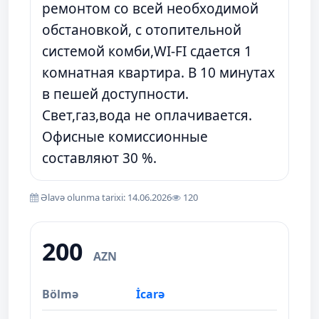
ремонтом со всей необходимой
обстановкой, с отопительной
системой комби,WI-FI сдается 1
комнатная квартира. В 10 минутах
в пешей доступности.
Свет,газ,вода не оплачивается.
Офисные комиссионные
составляют 30 %.
Əlavə olunma tarixi: 14.06.2026
120
200
AZN
Bölmə
İcarə