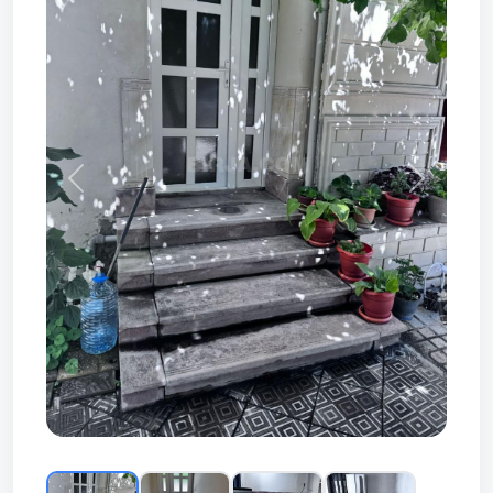
Prev
Next