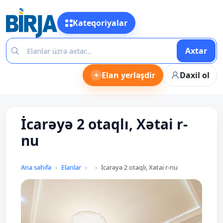
Kateqoriyalar
Axtar
+
Elan yerləşdir
Daxil ol
İcarəyə 2 otaqlı, Xətai r-
nu
Ana səhifə
Elanlar
İcarəyə 2 otaqlı, Xətai r-nu