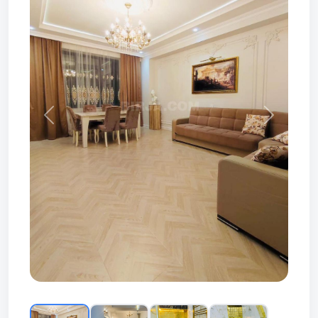
Prev
Next