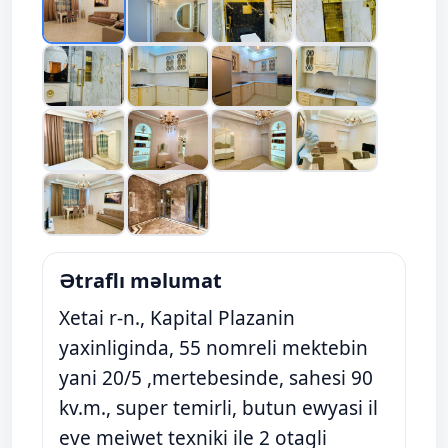
Ətraflı məlumat
Xetai r-n., Kapital Plazanin
yaxinliginda, 55 nomreli mektebin
yani 20/5 ,mertebesinde, sahesi 90
kv.m., super temirli, butun ewyasi il
eve meiwet texniki ile 2 otagli