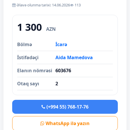
Əlavə olunma tarixi: 14.06.2026
113
1 300
AZN
Bölmə
İcarə
İstifadəçi
Aida Mamedova
Elanın nömrəsi
603676
Otaq sayı
2
(+994 55) 768-17-76
WhatsApp ilə yazın