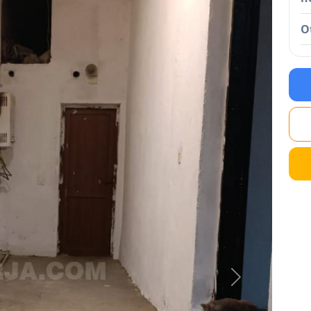
O
Next