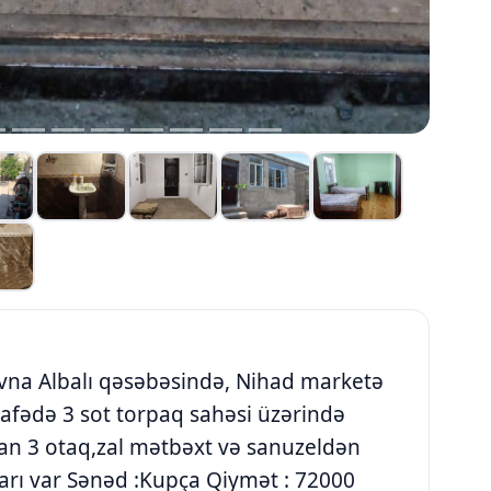
na Albalı qəsəbəsində, Nihad marketə
afədə 3 sot torpaq sahəsi üzərində
lan 3 otaq,zal mətbəxt və sanuzeldən
lları var Sənəd :Kupça Qiymət : 72000