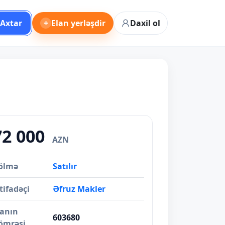
Axtar
+
Elan yerləşdir
Daxil ol
72 000
AZN
ölmə
Satılır
tifadəçi
Əfruz Makler
lanın
603680
ömrəsi