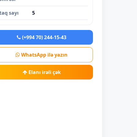
taq sayı
5
(+994 70) 244-15-43
WhatsApp ilə yazın
Elanı irəli çək