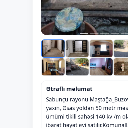
Ətraflı məlumat
Sabunçu rayonu Maştağa_Buzov
yaxın, Əsas yoldan 50 metr məs
ümümi tikili sahəsi 140 kv /m o
ibarət həyət evi satılır.Komuna