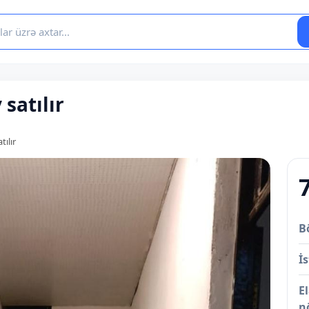
satılır
tılır
B
İs
E
n