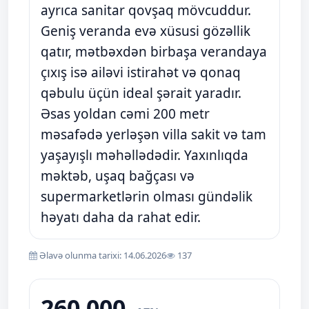
ayrıca sanitar qovşaq mövcuddur.
Geniş veranda evə xüsusi gözəllik
qatır, mətbəxdən birbaşa verandaya
çıxış isə ailəvi istirahət və qonaq
qəbulu üçün ideal şərait yaradır.
Əsas yoldan cəmi 200 metr
məsafədə yerləşən villa sakit və tam
yaşayışlı məhəllədədir. Yaxınlıqda
məktəb, uşaq bağçası və
supermarketlərin olması gündəlik
həyatı daha da rahat edir.
Əlavə olunma tarixi: 14.06.2026
137
260 000