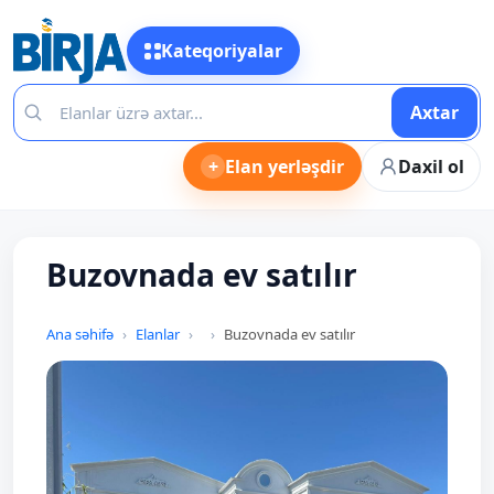
Kateqoriyalar
Axtar
+
Elan yerləşdir
Daxil ol
Buzovnada ev satılır
Ana səhifə
Elanlar
Buzovnada ev satılır