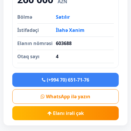
AZN
Bölmə
Satılır
İstifadəçi
İlahə Xanim
Elanın nömrəsi
603688
Otaq sayı
4
(+994 70) 651-71-76
WhatsApp ilə yazın
Elanı irəli çək