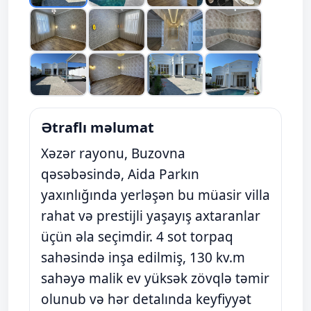
Ətraflı məlumat
Xəzər rayonu, Buzovna
qəsəbəsində, Aida Parkın
yaxınlığında yerləşən bu müasir villa
rahat və prestijli yaşayış axtaranlar
üçün əla seçimdir. 4 sot torpaq
sahəsində inşa edilmiş, 130 kv.m
sahəyə malik ev yüksək zövqlə təmir
olunub və hər detalında keyfiyyət