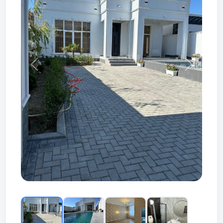
Prev
Next