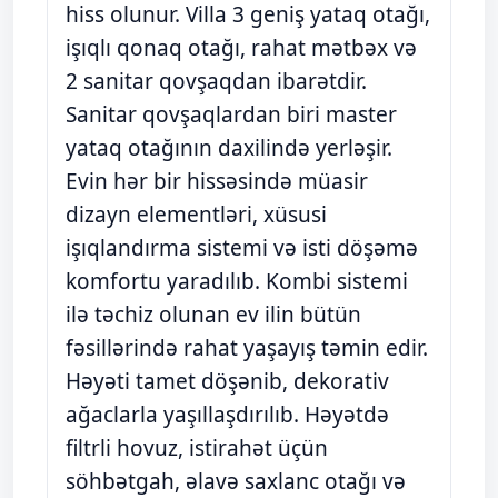
hiss olunur. Villa 3 geniş yataq otağı,
işıqlı qonaq otağı, rahat mətbəx və
2 sanitar qovşaqdan ibarətdir.
Sanitar qovşaqlardan biri master
yataq otağının daxilində yerləşir.
Evin hər bir hissəsində müasir
dizayn elementləri, xüsusi
işıqlandırma sistemi və isti döşəmə
komfortu yaradılıb. Kombi sistemi
ilə təchiz olunan ev ilin bütün
fəsillərində rahat yaşayış təmin edir.
Həyəti tamet döşənib, dekorativ
ağaclarla yaşıllaşdırılıb. Həyətdə
filtrli hovuz, istirahət üçün
söhbətgah, əlavə saxlanc otağı və