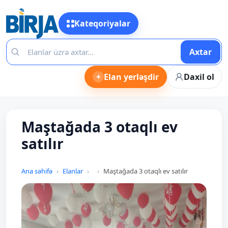
Kateqoriyalar
Axtar
+
Elan yerləşdir
Daxil ol
Maştağada 3 otaqlı ev
satılır
Ana səhifə
Elanlar
Maştağada 3 otaqlı ev satılır