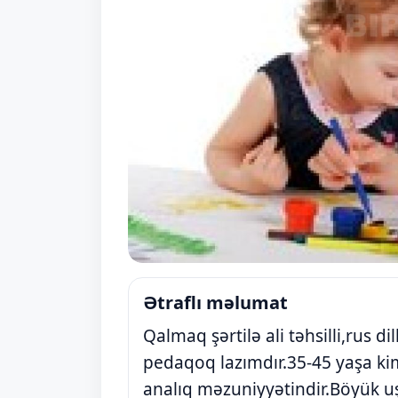
Ətraflı məlumat
Qalmaq şərtilə ali təhsilli,rus di
pedaqoq lazımdır.35-45 yaşa kimi
analıq məzuniyyətindir.Böyük u