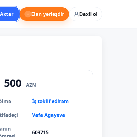
Axtar
+
Elan yerləşdir
Daxil ol
1 500
AZN
ölmə
İş təklif edirəm
tifadəçi
Vafa Agayeva
lanın
603715
ömrəsi