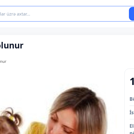
olunur
unur
B
İs
E
n