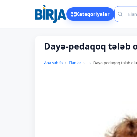
Kateqoriyalar
Dayə-pedaqoq tələb 
Ana səhifə
Elanlar
Dayə-pedaqoq tələb ol