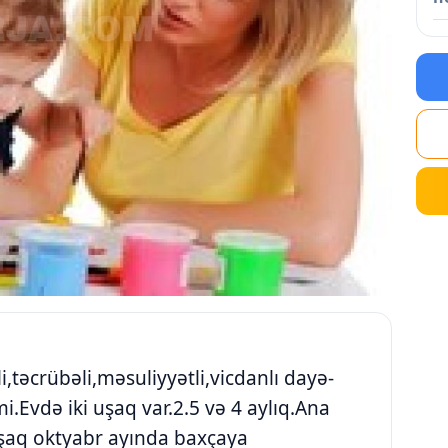
lli,təcrübəli,məsuliyyətli,vicdanlı dayə-
.Evdə iki uşaq var.2.5 və 4 aylıq.Ana
şaq oktyabr ayında baxçaya