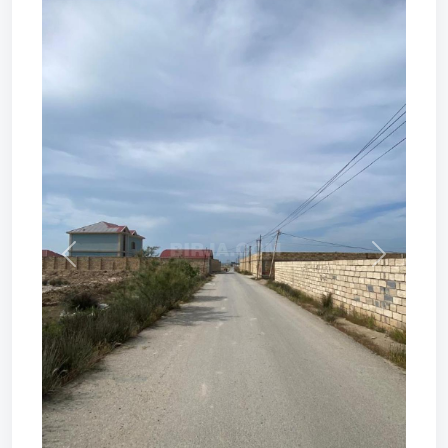
Prev
Next