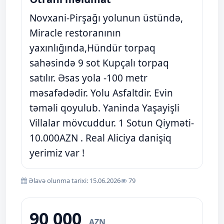
Novxani-Pirşağı yolunun üstündə,
Miracle restoranının
yaxınlığında,Hündür torpaq
sahəsində 9 sot Kupçalı torpaq
satılır. Əsas yola -100 metr
məsafədədir. Yolu Asfaltdir. Evin
təməli qoyulub. Yaninda Yaşayişli
Villalar mövcuddur. 1 Sotun Qiyməti-
10.000AZN . Real Aliciya danişiq
yerimiz var !
Əlavə olunma tarixi: 15.06.2026
79
90 000
AZN