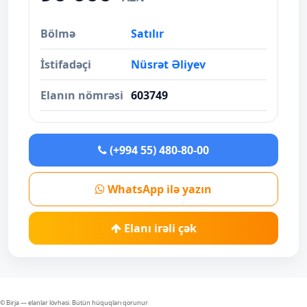
Bölmə
Satılır
İstifadəçi
Nüsrət Əliyev
Elanın nömrəsi
603749
(+994 55) 480-80-00
WhatsApp ilə yazın
Elanı irəli çək
© Birja — elanlar lövhəsi. Bütün hüquqları qorunur