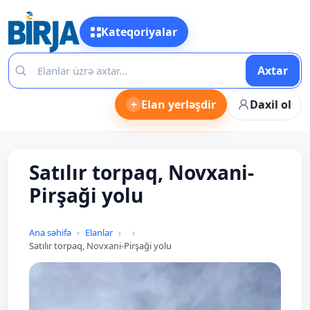
Kateqoriyalar
Axtar
+
Elan yerləşdir
Daxil ol
Satılır torpaq, Novxani-
Pirşaği yolu
Ana səhifə
Elanlar
Satılır torpaq, Novxani-Pirşaği yolu