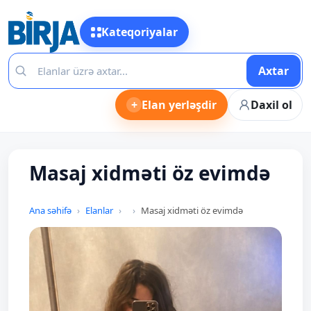
Kateqoriyalar
Axtar
+
Elan yerləşdir
Daxil ol
Masaj xidməti öz evimdə
Ana səhifə
Elanlar
Masaj xidməti öz evimdə