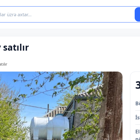
satılır
tılır
B
İs
E
n