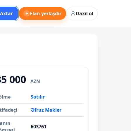
Axtar
+
Elan yerləşdir
Daxil ol
35 000
AZN
ölmə
Satılır
tifadəçi
Əfruz Makler
lanın
603761
ömrəsi