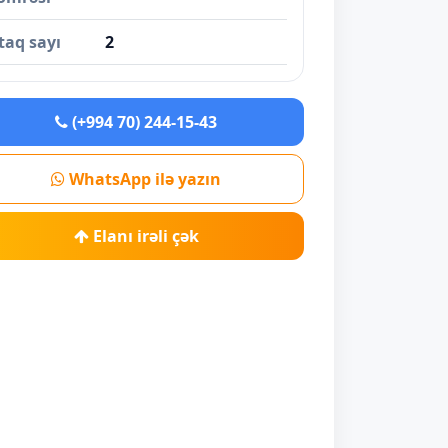
taq sayı
2
(+994 70) 244-15-43
WhatsApp ilə yazın
Elanı irəli çək