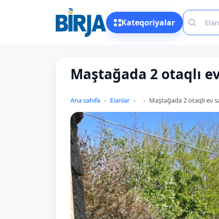
Kateqoriyalar
Maştağada 2 otaqlı ev 
Ana səhifə
Elanlar
Maştağada 2 otaqlı ev sa