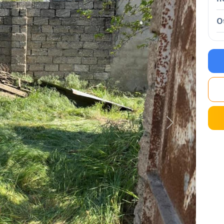
O
Next