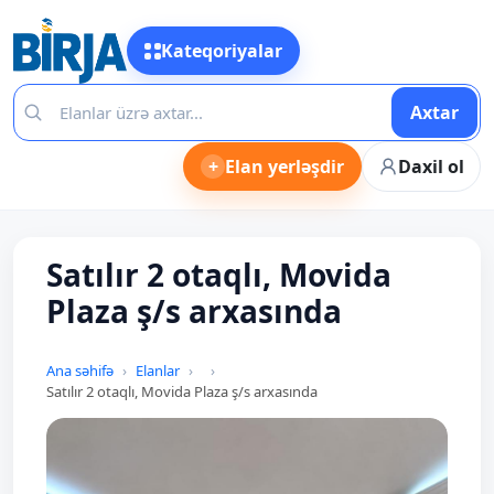
Kateqoriyalar
Axtar
+
Elan yerləşdir
Daxil ol
Satılır 2 otaqlı, Movida
Plaza ş/s arxasında
Ana səhifə
Elanlar
Satılır 2 otaqlı, Movida Plaza ş/s arxasında