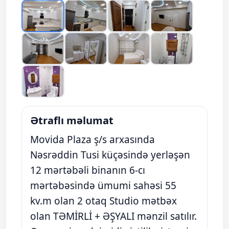
Ətraflı məlumat
Movida Plaza ş/s arxasında
Nəsrəddin Tusi küçəsində yerləşən
12 mərtəbəli binanın 6-cı
mərtəbəsində ümumi sahəsi 55
kv.m olan 2 otaq Studio mətbəx
olan TƏMİRLİ + ƏŞYALI mənzil satılır.