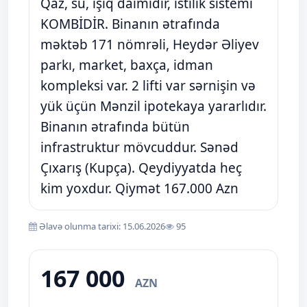
Qaz, su, işıq daimidir, istilik sistemi
KOMBİDİR. Binanın ətrafında
məktəb 171 nömrəli, Heydər Əliyev
parkı, market, baxça, idman
kompleksi var. 2 lifti var sərnişin və
yük üçün Mənzil ipotekaya yararlıdır.
Binanın ətrafında bütün
infrastruktur mövcuddur. Sənəd
Çıxarış (Kupça). Qeydiyyatda heç
kim yoxdur. Qiymət 167.000 Azn
Əlavə olunma tarixi: 15.06.2026
95
167 000
AZN