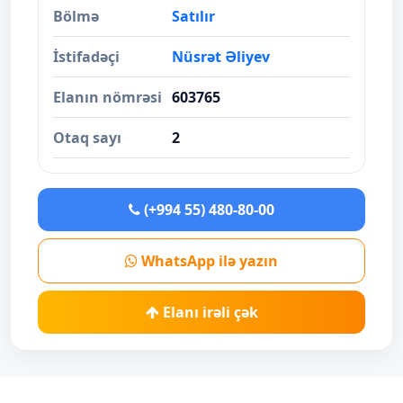
Bölmə
Satılır
İstifadəçi
Nüsrət Əliyev
Elanın nömrəsi
603765
Otaq sayı
2
(+994 55) 480-80-00
WhatsApp ilə yazın
Elanı irəli çək