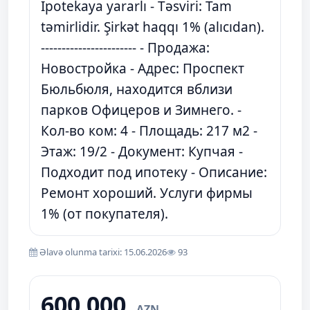
İpotekaya yararlı - Təsviri: Tam
təmirlidir. Şirkət haqqı 1% (alıcıdan).
----------------------- - Продажа:
Новостройка - Адрес: Проспект
Бюльбюля, находится вблизи
парков Офицеров и Зимнего. -
Кол-во ком: 4 - Площадь: 217 м2 -
Этаж: 19/2 - Документ: Купчая -
Подходит под ипотеку - Описание:
Ремонт хороший. Услуги фирмы
1% (от покупателя).
Əlavə olunma tarixi: 15.06.2026
93
600 000
AZN