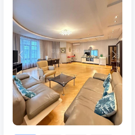
Prev
Next