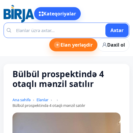
Kateqoriyalar
Axtar
+
Elan yerləşdir
Daxil ol
Bülbül prospektində 4
otaqlı mənzil satılır
Ana səhifə
Elanlar
Bülbül prospektində 4 otaqlı mənzil satılır