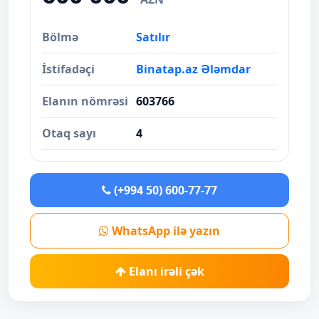
Bölmə
Satılır
İstifadəçi
Binatap.az Ələmdar
Elanın nömrəsi
603766
Otaq sayı
4
(+994 50) 600-77-77
WhatsApp ilə yazın
Elanı irəli çək