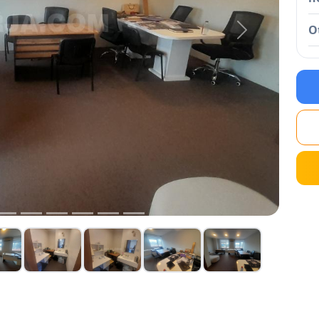
O
Next