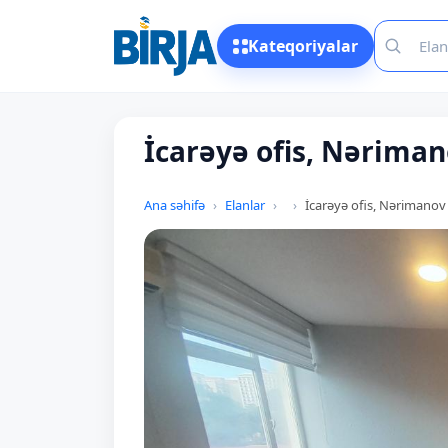
Kateqoriyalar
İcarəyə ofis, Nərima
Ana səhifə
Elanlar
İcarəyə ofis, Nərimanov