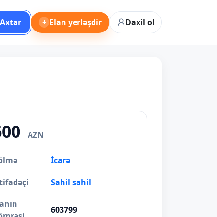
Axtar
+
Elan yerləşdir
Daxil ol
600
AZN
ölmə
İcarə
tifadəçi
Sahil sahil
lanın
603799
ömrəsi