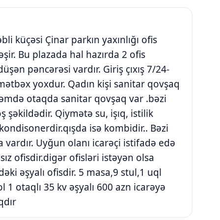
 küçəsi Çinar parkın yaxınlığı ofis
şir. Bu plazada hal hazırda 2 ofis
şən pəncərəsi vardır. Giriş çıxış 7/24-
.mətbəx yoxdur. Qadın kişi sanitar qovşaq
əmdə otaqda sanitar qovşaq var .bəzi
şəkildədir. Qiymətə su, işıq, istilik
kondisonerdir.qışda isə kombidir.. Bəzi
a vardır. Uyğun olanı icarəçi istifadə edə
ız ofisdir.digər ofisləri istəyən olsa
əki əşyalı ofisdir. 5 masa,9 stul,1 uql
 1 otaqlı 35 kv əşyalı 600 azn icarəyə
qdır