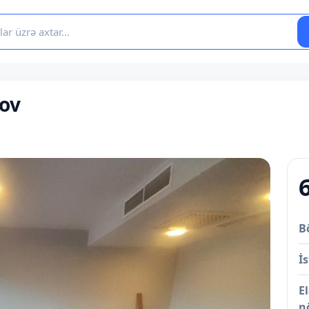
nov
B
İs
E
n