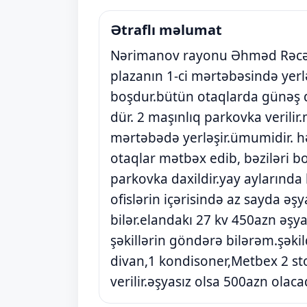
Ətraflı məlumat
Nərimanov rayonu Əhməd Rəcəbli
plazanın 1-ci mərtəbəsində yerlə
boşdur.bütün otaqlarda günəş dü
dür. 2 maşınlıq parkovka verilir
mərtəbədə yerləşir.ümumidir. h
otaqlar mətbəx edib, bəziləri boş 
parkovka daxildir.yay aylarında 
ofislərin içərisində az sayda əşy
bilər.elandakı 27 kv 450azn əşyas
şəkillərin göndərə bilərəm.şəkild
divan,1 kondisoner,Metbex 2 stol
verilir.əşyasız olsa 500azn olaca