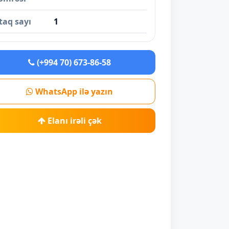
taq sayı
1
(+994 70) 673-86-58
WhatsApp ilə yazın
Elanı irəli çək