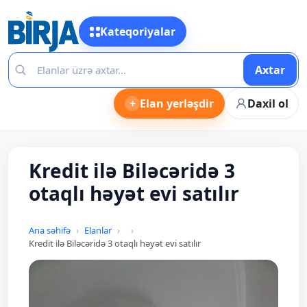
Kateqoriyalar
Axtar
+
Elan yerləşdir
Daxil ol
Kredit ilə Biləcəridə 3
otaqlı həyət evi satılır
Ana səhifə
Elanlar
Kredit ilə Biləcəridə 3 otaqlı həyət evi satılır