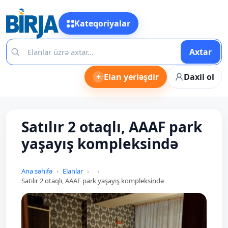
Kateqoriyalar
Axtar
+
Elan yerləşdir
Daxil ol
Satılır 2 otaqlı, AAAF park
yaşayış kompleksində
Ana səhifə
Elanlar
Satılır 2 otaqlı, AAAF park yaşayış kompleksində