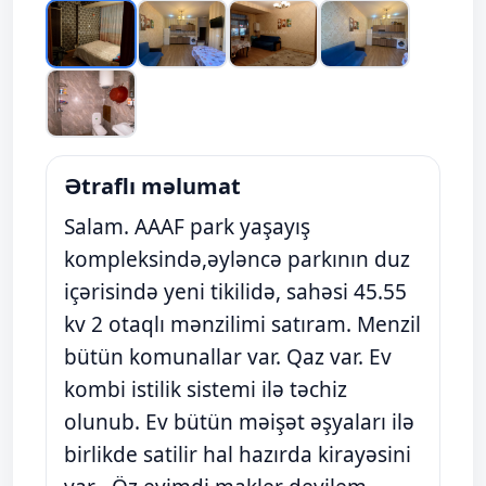
Ətraflı məlumat
Salam. AAAF park yaşayış
kompleksində,əyləncə parkının duz
içərisində yeni tikilidə, sahəsi 45.55
kv 2 otaqlı mənzilimi satıram. Menzil
bütün komunallar var. Qaz var. Ev
kombi istilik sistemi ilə təchiz
olunub. Ev bütün məişət əşyaları ilə
birlikde satilir hal hazırda kirayəsini