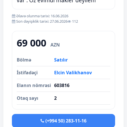
var . Öz evimdi makler deyilem
Əlavə olunma tarixi: 16.06.2026
Son dəyişiklik tarixi: 27.06.2026
112
69 000
AZN
Bölmə
Satılır
İstifadəçi
Elcin Valikhanov
Elanın nömrəsi
603816
Otaq sayı
2
(+994 50) 283-11-16