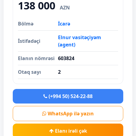
138 000
AZN
Bölmə
İcarə
Elnur vasitəçiyəm
İstifadəçi
(agent)
Elanın nömrəsi
603824
Otaq sayı
2
(+994 50) 524-22-88
WhatsApp ilə yazın
Elanı irəli çək