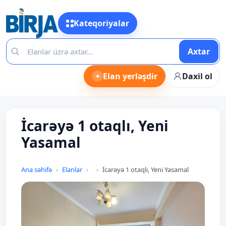
Kateqoriyalar
Axtar
+
Elan yerləşdir
Daxil ol
İcarəyə 1 otaqlı, Yeni
Yasamal
Ana səhifə
Elanlar
İcarəyə 1 otaqlı, Yeni Yasamal