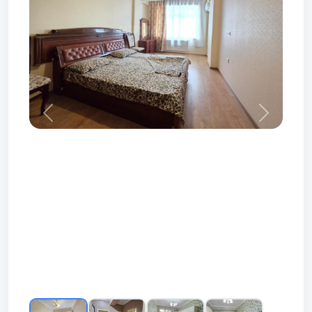
Prev
Next