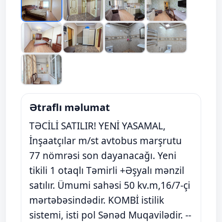
Ətraflı məlumat
TƏCİLİ SATILIR! YENİ YASAMAL,
İnşaatçılar m/st avtobus marşrutu
77 nömrəsi son dayanacağı. Yeni
tikili 1 otaqlı Təmirli +Əşyalı mənzil
satılır. Ümumi sahəsi 50 kv.m,16/7-çi
mərtəbəsindədir. KOMBİ istilik
sistemi, isti pol Sənəd Muqavilədir. --