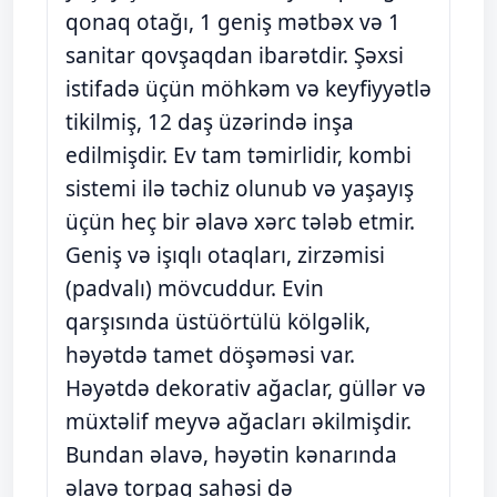
qonaq otağı, 1 geniş mətbəx və 1
sanitar qovşaqdan ibarətdir. Şəxsi
istifadə üçün möhkəm və keyfiyyətlə
tikilmiş, 12 daş üzərində inşa
edilmişdir. Ev tam təmirlidir, kombi
sistemi ilə təchiz olunub və yaşayış
üçün heç bir əlavə xərc tələb etmir.
Geniş və işıqlı otaqları, zirzəmisi
(padvalı) mövcuddur. Evin
qarşısında üstüörtülü kölgəlik,
həyətdə tamet döşəməsi var.
Həyətdə dekorativ ağaclar, güllər və
müxtəlif meyvə ağacları əkilmişdir.
Bundan əlavə, həyətin kənarında
əlavə torpaq sahəsi də