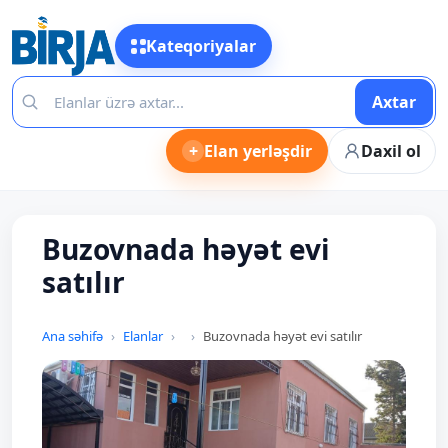
Kateqoriyalar
Axtar
+
Elan yerləşdir
Daxil ol
Buzovnada həyət evi
satılır
Ana səhifə
Elanlar
Buzovnada həyət evi satılır