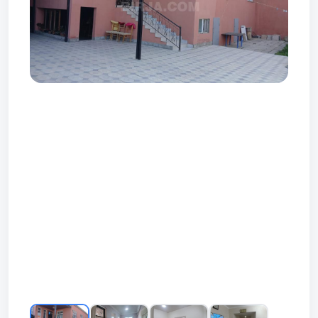
Prev
Next