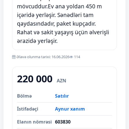
mövcuddur.Ev ana yoldan 450 m
içəridə yerləşir. Sənədləri tam
qaydasındadır, paket kupçadır.
Rahat və sakit yaşayış üçün əlverişli
ərazidə yerləşir.
Əlavə olunma tarixi: 16.06.2026
114
220 000
AZN
Bölmə
Satılır
İstifadəçi
Aynur xanım
Elanın nömrəsi
603830