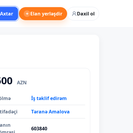
Axtar
+
Elan yerləşdir
Daxil ol
500
AZN
ölmə
İş təklif edirəm
tifadəçi
Təranə Amalova
lanın
603840
ömrəsi