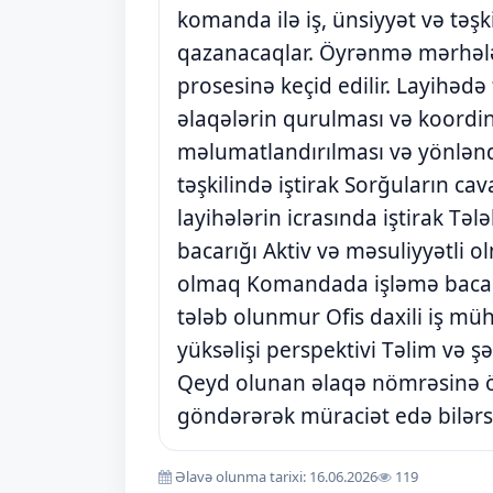
komanda ilə iş, ünsiyyət və təşki
qazanacaqlar. Öyrənmə mərhələ
prosesinə keçid edilir. Layihədə
əlaqələrin qurulması və koordina
məlumatlandırılması və yönlənd
təşkilində iştirak Sorğuların c
layihələrin icrasında iştirak Təl
bacarığı Aktiv və məsuliyyətli
olmaq Komandada işləmə bacarığ
tələb olunmur Ofis daxili iş müh
yüksəlişi perspektivi Təlim və ş
Qeyd olunan əlaqə nömrəsinə 
göndərərək müraciət edə bilərsi
Əlavə olunma tarixi: 16.06.2026
119