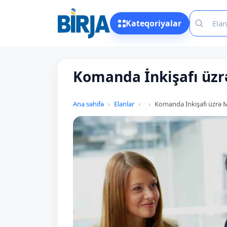
Kateqoriyalar
Komanda İnkişafı üzr
Ana səhifə
Elanlar
Komanda İnkişafı üzrə 