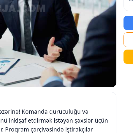
 nəzərinə! Komanda quruculuğu və
nü inkişaf etdirmək istəyən şəxslər üçün
 Proqram çərçivəsində iştirakçılar