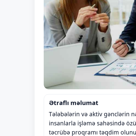
Ətraflı məlumat
Tələbələrin və aktiv gənclərin
insanlarla işləmə sahəsində özü
təcrübə proqramı təqdim olunur.