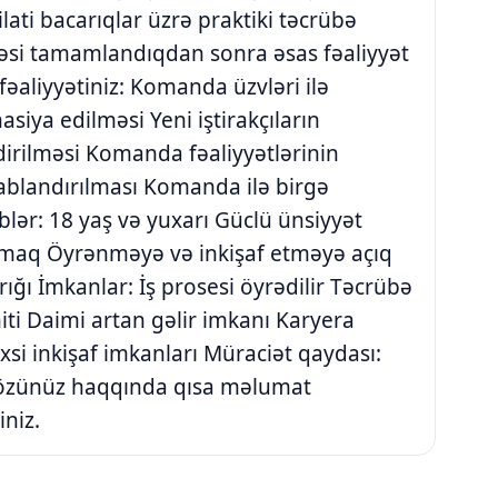
lati bacarıqlar üzrə praktiki təcrübə
si tamamlandıqdan sonra əsas fəaliyyət
 fəaliyyətiniz: Komanda üzvləri ilə
siya edilməsi Yeni iştirakçıların
irilməsi Komanda fəaliyyətlərinin
avablandırılması Komanda ilə birgə
əblər: 18 yaş və yuxarı Güclü ünsiyyət
 olmaq Öyrənməyə və inkişaf etməyə açıq
ı İmkanlar: İş prosesi öyrədilir Təcrübə
iti Daimi artan gəlir imkanı Karyera
əxsi inkişaf imkanları Müraciət qaydası:
özünüz haqqında qısa məlumat
niz.