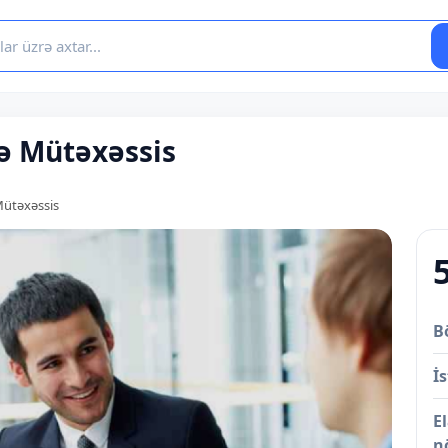
ə Mütəxəssis
Mütəxəssis
B
İs
E
n