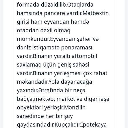
formada düzəldilib.Otaqlarda
hamsında pəncərə vardır.Mətbəxtin
girişi həm eyvandan həmdə
otaqdan daxil olmaq
mümkündür.Eyvandan şəhər və
dəniz istiqamətə ponaraması
vardır.Binanın yeraltı aftomobil
saxlamaq üçün geniş sahəsi
vardır.Binanın yerləşməsi çox rahat
məkandadır.Yola dayanacağa
yaxındır.Ətrafında bir neçə
bağça,məktəb, market və digər iaşə
obyektləri yerləşir.Mənzilin
sənədində hər bir şey
qaydasındadır.Kupçalıdır.İpotekaya