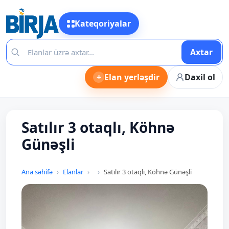
Kateqoriyalar
Axtar
+
Elan yerləşdir
Daxil ol
Satılır 3 otaqlı, Köhnə
Günəşli
Ana səhifə
Elanlar
Satılır 3 otaqlı, Köhnə Günəşli