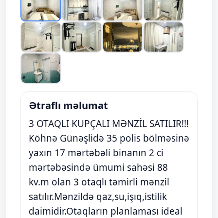
Ətraflı məlumat
3 OTAQLI KUPÇALI MƏNZİL SATILIR!!!
Köhnə Günəşlidə 35 polis bölməsinə
yaxın 17 mərtəbəli binanın 2 ci
mərtəbəsində ümumi sahəsi 88
kv.m olan 3 otaqlı təmirli mənzil
satılır.Mənzildə qaz,su,işıq,istilik
daimidir.Otaqların planlaması ideal