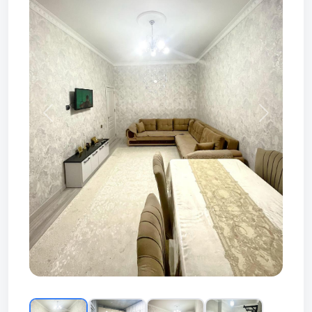
Prev
Next