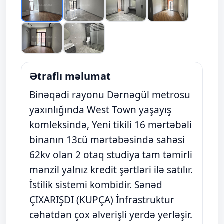
Ətraflı məlumat
Binəqədi rayonu Dərnəgül metrosu
yaxınlığında West Town yaşayış
komleksində, Yeni tikili 16 mərtəbəli
binanın 13cü mərtəbəsində sahəsi
62kv olan 2 otaq studiya tam təmirli
mənzil yalnız kredit şərtləri ilə satılır.
İstilik sistemi kombidir. Sənəd
ÇIXARIŞDI (KUPÇA) İnfrastruktur
cəhətdən çox əlverişli yerdə yerləşir.