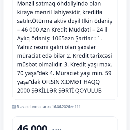
Mənzil satmaq öhdəliyində olan
kirayə mənzil lahiyəsidir, kreditlə
satılır.Ötürmə aktiv deyil İlkin ödəniş
– 46 000 Azn Kredit Müddəti – 24 il
Aylıq ödəniş: 1065azn Şərtlər : 1.
Yalnız rəsmi gəliri olan şəxslər
müraciət edə bilər 2. Kredit tarixcəsi
müsbət olmalıdır. 3. Kredit yaşı max.
70 yaşa”dək 4. Müraciət yaşı min. 59
yaşa”dək OFİSİN XİDMƏT HAQQ
2000 ŞƏKİLLƏR ŞƏRTİ QOYULUB
Əlavə olunma tarixi: 16.06.2026
111
46 000