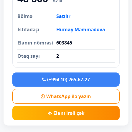
AZN
Bölmə
Satılır
İstifadəçi
Humay Məmmədova
Elanın nömrəsi
603845
Otaq sayı
2
(+994 10) 265-67-27
WhatsApp ilə yazın
Elanı irəli çək