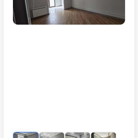
Prev
Next