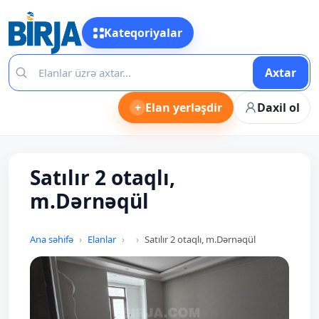
Kateqoriyalar
Axtar
+
Elan yerləşdir
Daxil ol
Satılır 2 otaqlı,
m.Dərnəqül
Ana səhifə
Elanlar
Satılır 2 otaqlı, m.Dərnəqül