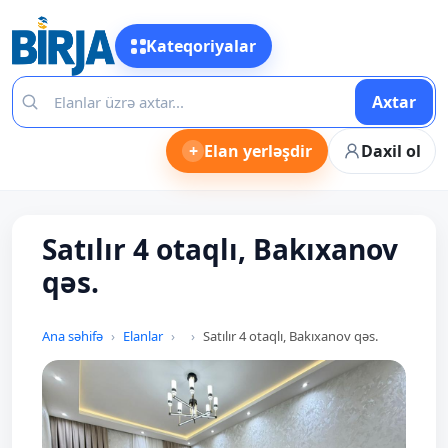
Kateqoriyalar
Axtar
+
Elan yerləşdir
Daxil ol
Satılır 4 otaqlı, Bakıxanov
qəs.
Ana səhifə
Elanlar
Satılır 4 otaqlı, Bakıxanov qəs.