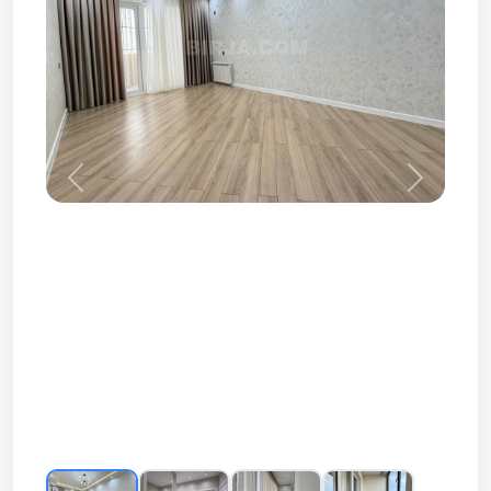
Prev
Next