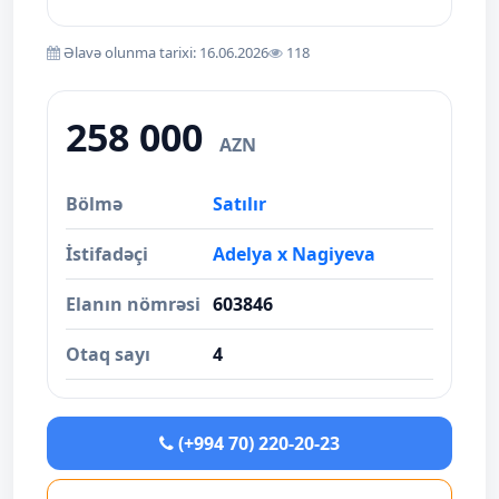
Əlavə olunma tarixi: 16.06.2026
118
258 000
AZN
Bölmə
Satılır
İstifadəçi
Adelya x Nagiyeva
Elanın nömrəsi
603846
Otaq sayı
4
(+994 70) 220-20-23