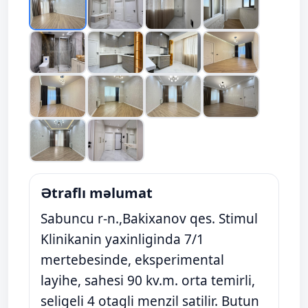
Ətraflı məlumat
Sabuncu r-n.,Bakixanov qes. Stimul
Klinikanin yaxinliginda 7/1
mertebesinde, eksperimental
layihe, sahesi 90 kv.m. orta temirli,
seligeli 4 otagli menzil satilir. Butun