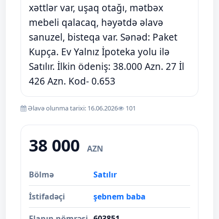
xəttlər var, uşaq otağı, mətbəx
mebeli qalacaq, həyətdə əlavə
sanuzel, bisteqa var. Sənəd: Paket
Kupça. Ev Yalnız İpoteka yolu ilə
Satılır. İlkin ödeniş: 38.000 Azn. 27 İl
426 Azn. Kod- 0.653
Əlavə olunma tarixi: 16.06.2026
101
38 000
AZN
Bölmə
Satılır
İstifadəçi
şebnem baba
Elanın nömrəsi
603851