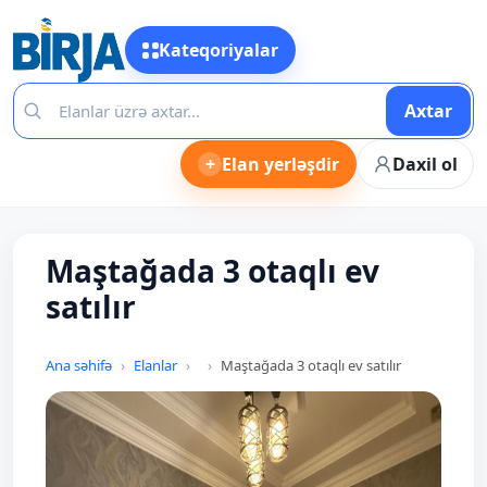
Kateqoriyalar
Axtar
+
Elan yerləşdir
Daxil ol
Maştağada 3 otaqlı ev
satılır
Ana səhifə
Elanlar
Maştağada 3 otaqlı ev satılır