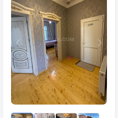
Prev
Next