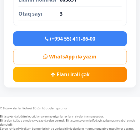
Otaq sayı
3
(+994 55) 411-86-00
WhatsApp ilə yazın
Elanı irəli çək
© Birja — elanlar lövhəsi. Bütün hüquqları qorunur
Birja saytında bütün loqotiplər və əmtəə nişanları onların yiyələrinə məxsusdur.
Birja-dan istifadə etmək və ya saytda elan vermək, Birja.com saytının istifadəçi razılaşmasını qəbul etmək
deməkdir.
Saytın rəhbərliyi reklam bannerlərinin və yerləşdirilmiş elanların məzmununa görə məsuliyyət daşımır.