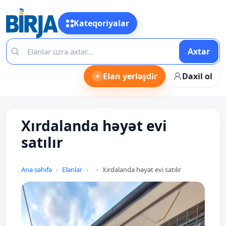
Kateqoriyalar
Axtar
+
Elan yerləşdir
Daxil ol
Xırdalanda həyət evi
satılır
Ana səhifə
Elanlar
Xırdalanda həyət evi satılır