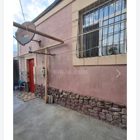
Prev
Next