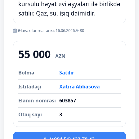
kürsülü həyət evi əşyaları ilə birlikdə
satılır. Qaz, su, işıq daimidir.
Əlavə olunma tarixi: 16.06.2026
80
55 000
AZN
Bölmə
Satılır
İstifadəçi
Xatirə Abbasova
Elanın nömrəsi
603857
Otaq sayı
3