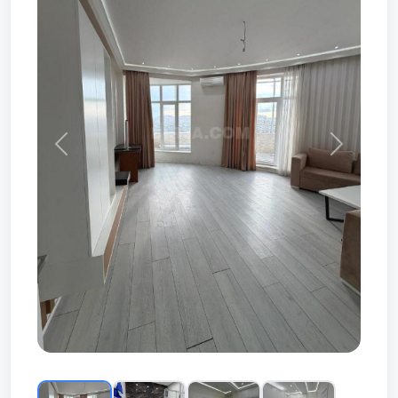
Prev
Next