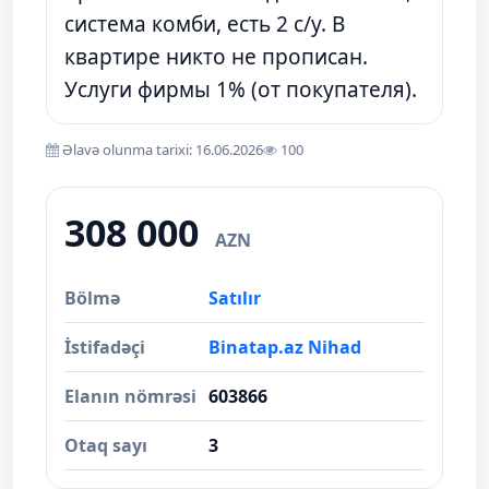
система комби, есть 2 с/у. В
квартире никто не прописан.
Услуги фирмы 1% (от покупателя).
Əlavə olunma tarixi: 16.06.2026
100
308 000
AZN
Bölmə
Satılır
İstifadəçi
Binatap.az Nihad
Elanın nömrəsi
603866
Otaq sayı
3