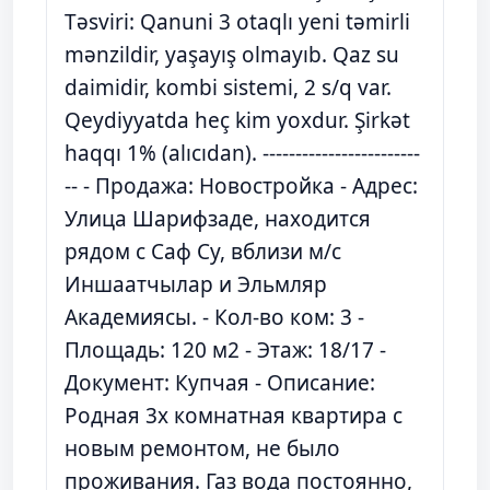
Təsviri: Qanuni 3 otaqlı yeni təmirli
mənzildir, yaşayış olmayıb. Qaz su
daimidir, kombi sistemi, 2 s/q var.
Qeydiyyatda heç kim yoxdur. Şirkət
haqqı 1% (alıcıdan). ------------------------
-- - Продажа: Новостройка - Адрес:
Улица Шарифзаде, находится
рядом с Саф Су, вблизи м/с
Иншаатчылар и Эльмляр
Академиясы. - Кол-во ком: 3 -
Площадь: 120 м2 - Этаж: 18/17 -
Документ: Купчая - Описание:
Родная 3х комнатная квартира с
новым ремонтом, не было
проживания. Газ вода постоянно,