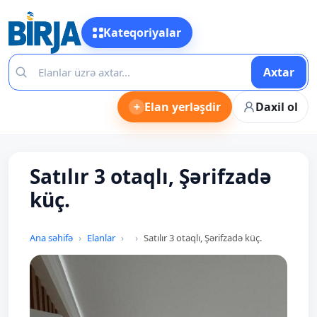
Kateqoriyalar
Axtar
+
Elan yerləşdir
Daxil ol
Satılır 3 otaqlı, Şərifzadə
küç.
Ana səhifə
Elanlar
Satılır 3 otaqlı, Şərifzadə küç.