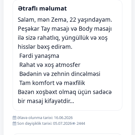
Ətraflı məlumat
Salam, mən Zema, 22 yaşındayam.
Peşəkar Tay masajı və Body masajı
ilə sizə rahatlıq, yüngüllük və xoş
hisslər bəxş edirəm.
Fərdi yanaşma
Rahat və xoş atmosfer
Bədənin və zehnin dincəlməsi
Tam komfort və məxfilik
Bəzən xoşbəxt olmaq üçün sadəcə
bir masaj kifayətdir...
Əlavə olunma tarixi: 16.06.2026
Son dəyişiklik tarixi: 05.07.2026
2444