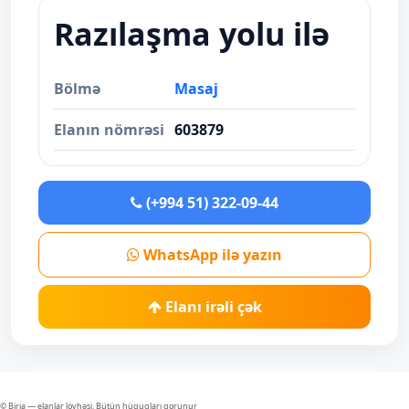
Razılaşma yolu ilə
Bölmə
Masaj
Elanın nömrəsi
603879
(+994 51) 322-09-44
WhatsApp ilə yazın
Elanı irəli çək
© Birja — elanlar lövhəsi. Bütün hüquqları qorunur