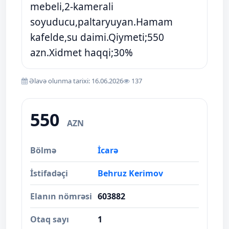
mebeli,2-kamerali
soyuducu,paltaryuyan.Hamam
kafelde,su daimi.Qiymeti;550
azn.Xidmet haqqi;30%
Əlavə olunma tarixi: 16.06.2026
137
550
AZN
Bölmə
İcarə
İstifadəçi
Behruz Kerimov
Elanın nömrəsi
603882
Otaq sayı
1