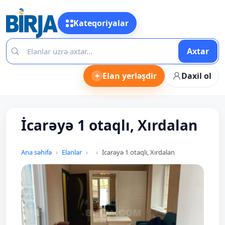
Kateqoriyalar
Axtar
+
Elan yerləşdir
Daxil ol
İcarəyə 1 otaqlı, Xırdalan
Ana səhifə
Elanlar
İcarəyə 1 otaqlı, Xırdalan