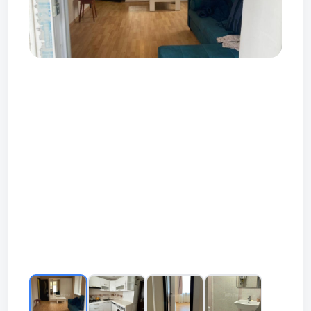
Prev
Next