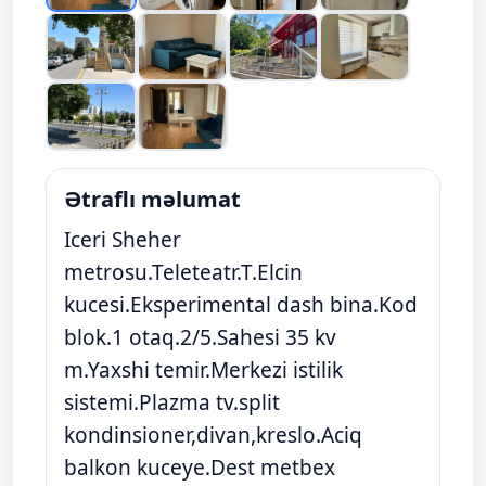
Ətraflı məlumat
Iceri Sheher
metrosu.Teleteatr.T.Elcin
kucesi.Eksperimental dash bina.Kod
blok.1 otaq.2/5.Sahesi 35 kv
m.Yaxshi temir.Merkezi istilik
sistemi.Plazma tv.split
kondinsioner,divan,kreslo.Aciq
balkon kuceye.Dest metbex